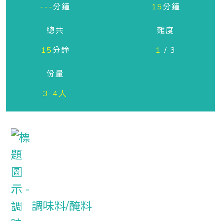
---
分鐘
15
分鐘
總共
難度
15
分鐘
1
/ 3
份量
3-4人
調味料/醃料