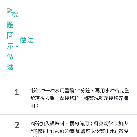
做法
1
蝦仁冲一冲水用鹽醃10分鐘，再用水冲待完全
解凍後去腸，然後切粒；椰菜洗乾淨後切碎備
用；
2
肉碎加入調味料，攪勻備用；椰菜切碎；加少
許鹽靜止15-30分鐘(加鹽可以令菜出水), 然後