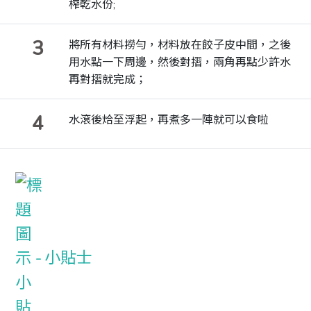
榨乾水份;
3
將所有材料撈勻，材料放在餃子皮中間，之後
用水點一下周邊，然後對摺，兩角再點少許水
再對摺就完成；
4
水滾後烚至浮起，再煮多一陣就可以食啦
小貼士