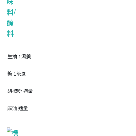
生抽 1湯羹
糖 1茶匙
胡椒粉 適量
麻油 適量