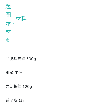
材料
半肥瘦肉碎 300g
椰菜 半個
急涷蝦仁 120g
餃子皮 1斤