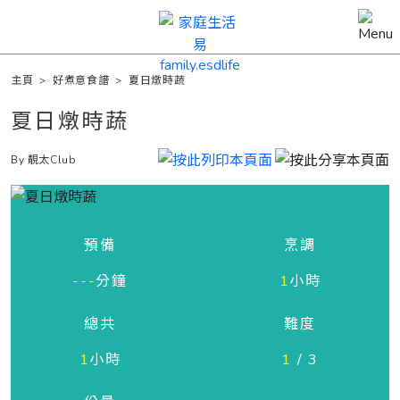
主頁
>
好煮意食譜
>
夏日燉時蔬
夏日燉時蔬
By 靚太Club
預備
烹調
---
分鐘
1
小時
總共
難度
1
小時
1
/ 3