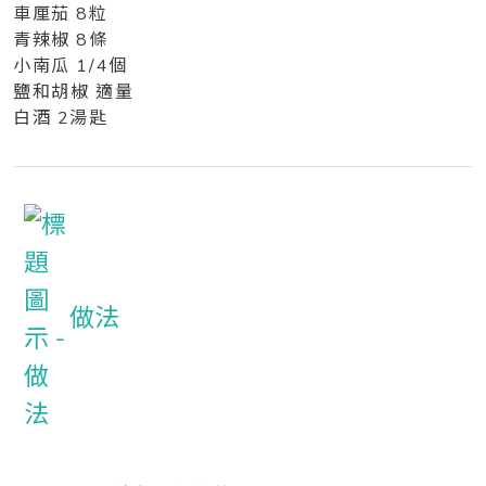
車厘茄 8粒
青辣椒 8條
小南瓜 1/4個
鹽和胡椒 適量
白酒 2湯匙
做法