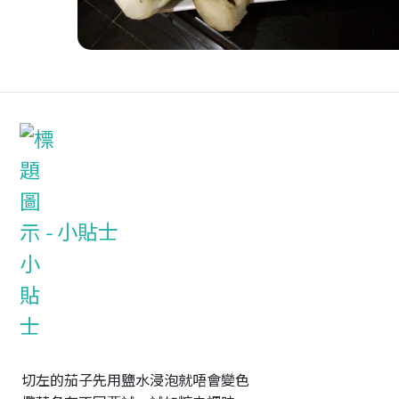
小貼士
切左的茄子先用鹽水浸泡就唔會變色
