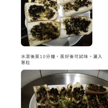
水滾後蒸10分鐘，蒸好後可試味，灑入
蔥粒