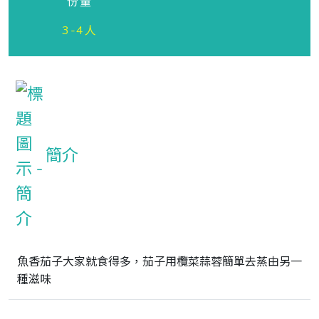
份量
3-4人
簡介
魚香茄子大家就食得多，茄子用欖菜蒜蓉簡單去蒸由另一
種滋味