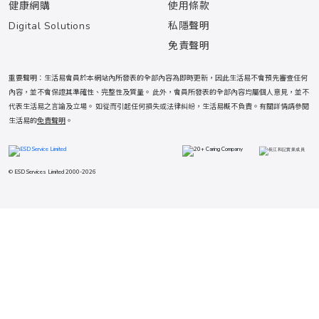
健康網購
使用條款
Digital Solutions
私隱聲明
免責聲明
重要聲明：生活易會員於本網站內所發表的全部內容為即時更新，因此生活易不會預先審查任何
內容，並不會保證其準確性、完整性及質量。 此外，會員所發表的全部內容均屬個人意見，並不
代表生活易之言論及立場。 如從而引起任何損失或法律糾紛，生活易概不負責。有關詳情請參閱
生活易的
免責聲明
。
© ESD Services Limited 2000-2026