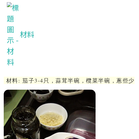
材料
材料: 茄子3-4只，蒜茸半碗，欖菜半碗，蔥些少