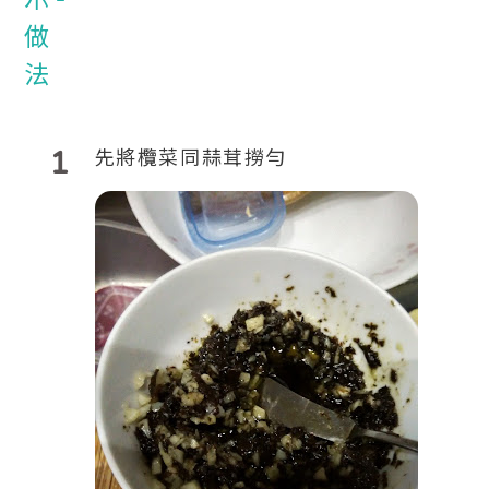
1
先將欖菜同蒜茸撈勻