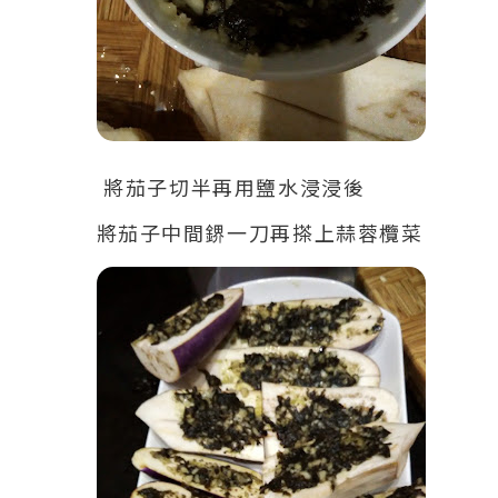
將茄子切半再用鹽水浸浸後
將茄子中間鎅一刀再搽上蒜蓉欖菜