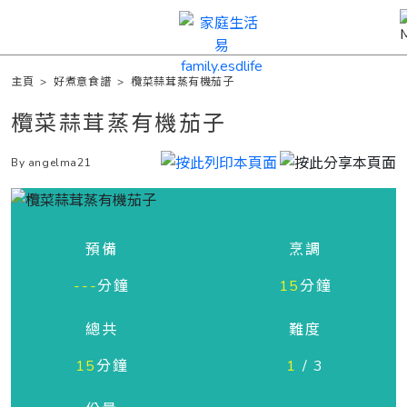
主頁
>
好煮意食譜
>
欖菜蒜茸蒸有機茄子
欖菜蒜茸蒸有機茄子
By angelma21
預備
烹調
---
分鐘
15
分鐘
總共
難度
15
分鐘
1
/ 3