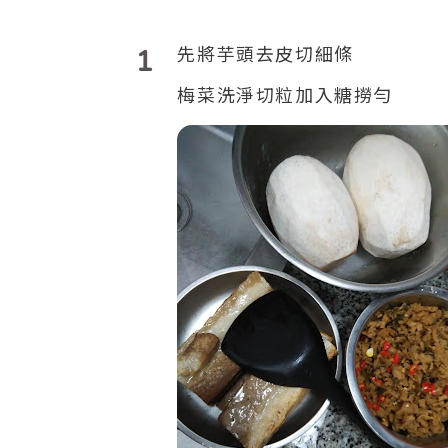
1
先將芋頭去皮切細條
梅菜洗淨切粒加入糖撈勻