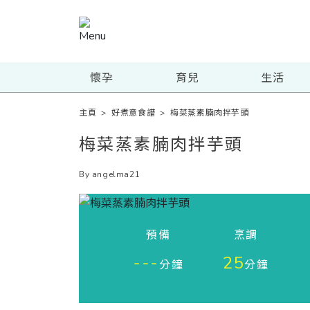
懷孕
育兒
生活
主頁
>
好煮意食譜
>
梅菜蒸素腩肉拌芋頭
梅菜蒸素腩肉拌芋頭
By angelma21
預備
烹調
---
25
分鐘
分鐘