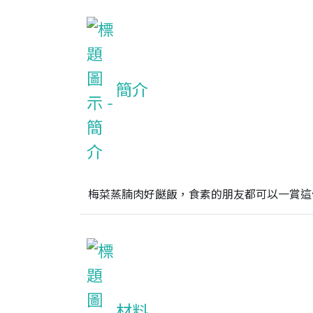
簡介
梅菜蒸腩肉好餸飯，食素的朋友都可以一賞這
材料