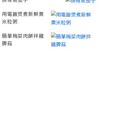
排骨蒸茄子
用電飯煲煮新鮮粟
米粒粥
簡單梅菜肉餅拌雞
脾菇