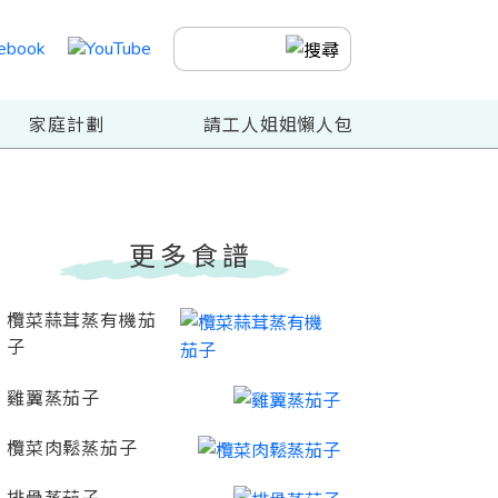
家庭計劃
請工人姐姐懶人包
更多食譜
欖菜蒜茸蒸有機茄
子
雞翼蒸茄子
欖菜肉鬆蒸茄子