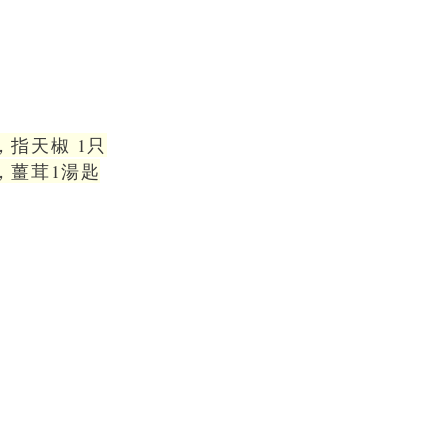
，指天椒 1只
，薑茸1湯匙