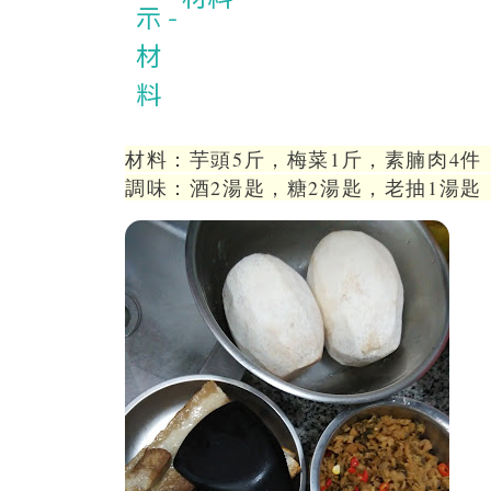
材料：芋頭5斤，梅菜1斤，素腩肉4件
調味：酒2湯匙，糖2湯匙，老抽1湯匙