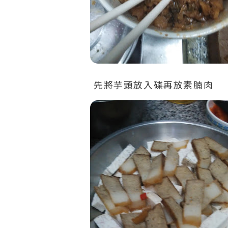
先將芋頭放入碟再放素腩肉