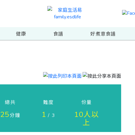
健康
食譜
好煮意食譜
總共
難度
份量
25
1
10人以
分鐘
/ 3
上