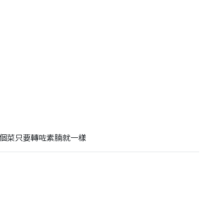
個菜只要轉咗素腩就一樣