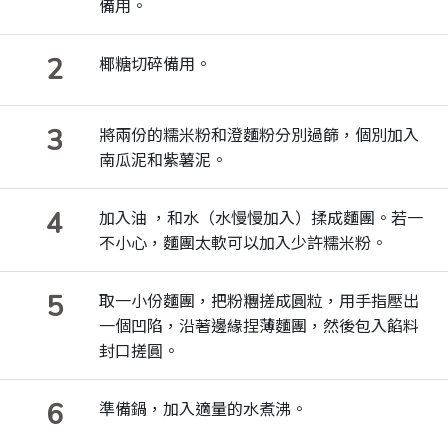
備用。
2
椰糖切碎備用。
3
將兩份的糯米粉和澄麵粉分別過篩，個別加入
南瓜泥和紫薯泥。
4
加入油 ，和水（水慢慢加入）揉成麵團。若一
不小心，麵團太軟可以加入少許糯米粉。
5
取一小份麵團，把粉糰搓成圓粒，用手指壓出
一個凹陷，沿著邊緣捏薄麵團，然後包入餡料
封口搓圓。
6
準備鍋，加入適量的水煮沸。