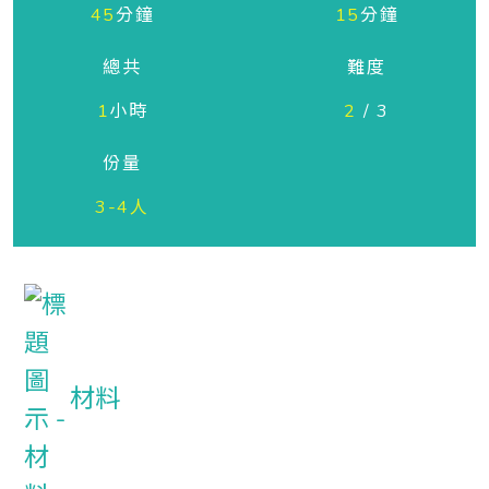
45
分鐘
15
分鐘
總共
難度
1
小時
2
/ 3
份量
3-4人
材料