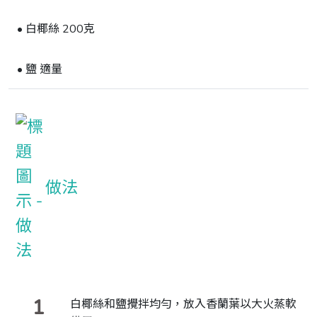
• 白椰絲 200克
• 鹽 適量
做法
1
白椰絲和鹽攪拌均勻，放入香蘭葉以大火蒸軟