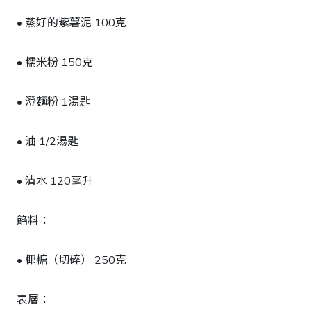
• 蒸好的紫薯泥 100克
• 糯米粉 150克
• 澄麵粉 1湯匙
• 油 1/2湯匙
• 清水 120毫升
餡料：
• 椰糖（切碎） 250克
表層：