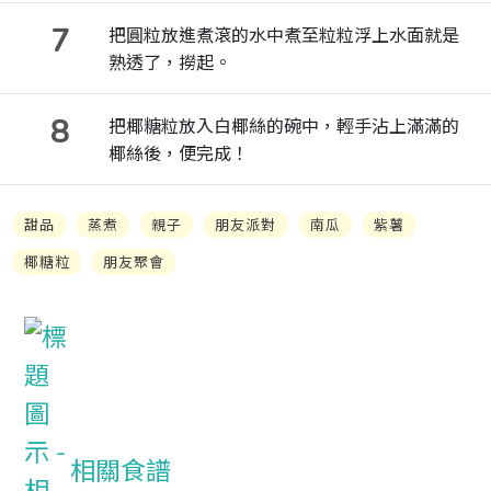
7
把圓粒放進煮滾的水中煮至粒粒浮上水面就是
熟透了，撈起。
8
把椰糖粒放入白椰絲的碗中，輕手沾上滿滿的
椰絲後，便完成！
甜品
蒸煮
親子
朋友派對
南瓜
紫薯
椰糖粒
朋友聚會
相關食譜