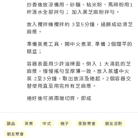
炒香後放涼備用，砂糖、粘米粉、馬碲粉用1
杯清水全部拌勻； 加入黑芝麻粉拌勻。
放入攪拌機攪拌約 3至5分鐘，過篩成幼滑芝
麻漿。
準備蒸煮工具，開中火煮滾, 準備 2個闊平的
糕盆；
容器表面用少許油掃面，倒入 1 大湯匙的芝
麻漿，慢慢搖勻至厚薄一致。放入蒸爐中火
蒸 2至3分鐘，取出放涼及捲起，2個容器交
替使用直至用完所有芝麻漿。
捲好後可將兩端切齊，即成
甜品
蒸煮
中式
親子
家族聚會
朋友派對
朋友聚會