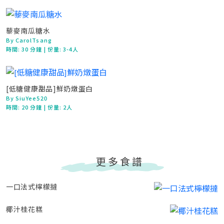
藜麥南瓜糖水
By CarolTsang
時間:
30 分鐘
| 份量: 3-4人
[低糖健康甜品]鮮奶燉蛋白
By SiuYee520
時間:
20 分鐘
| 份量: 2人
更多食譜
一口法式檸檬撻
椰汁桂花糕