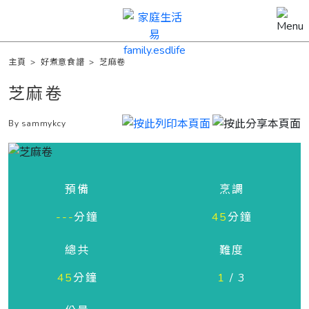
主頁
>
好煮意食譜
>
芝麻卷
芝麻卷
By sammykcy
預備
烹調
---
分鐘
45
分鐘
總共
難度
45
分鐘
1
/ 3