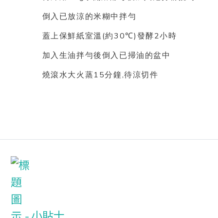
倒入已放涼的米糊中拌勻
(
30
)
2
蓋上保鮮紙室溫
約
℃
發酵
小時
加入生油拌勻後倒入已掃油的盆中
15
,
燒滾水大火蒸
分鐘
待涼切件
小貼士