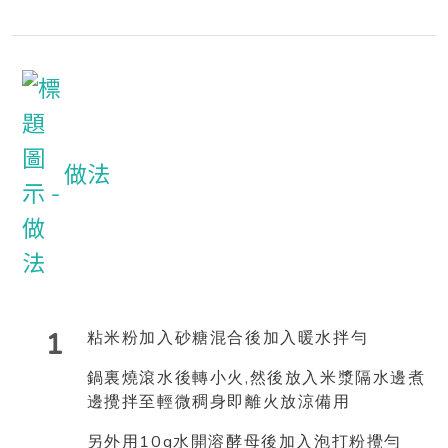
做法
1
粘米粉加入砂糖混合後加入暖水拌勻
,
鍋裏燒滾水後轉小火
然後放入米漿隔水邊煮
邊攪拌至輕微稠身即離火放涼備用
10g
另外用
水開溶酵母後加入泡打粉攪勻