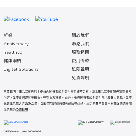
新婚
關於我們
Anniversary
聯絡我們
healthyD
服務範圍
健康網購
使用條款
Digital Solutions
私隱聲明
免責聲明
重要聲明：生活易會員於本網站內所發表的全部內容為即時更新，因此生活易不會預先審查任何
內容，並不會保證其準確性、完整性及質量。 此外，會員所發表的全部內容均屬個人意見，並不
代表生活易之言論及立場。 如從而引起任何損失或法律糾紛，生活易概不負責。有關詳情請參閱
生活易的
免責聲明
。
© ESD Services Limited 2000-2026