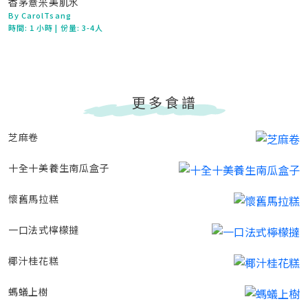
香茅薏米美肌水
By CarolTsang
時間:
1 小時
| 份量: 3-4人
更多食譜
芝麻卷
十全十美養生南瓜盒子
懷舊馬拉糕
一口法式檸檬撻
椰汁桂花糕
螞蟻上樹