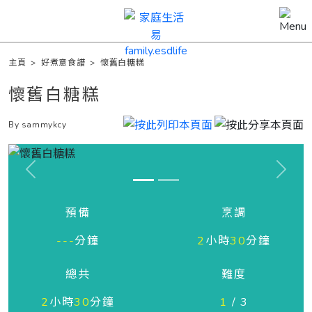
主頁
>
好煮意食譜
>
懷舊白糖糕
懷舊白糖糕
By sammykcy
Previous
Next
預備
烹調
---
分鐘
2
小時
30
分鐘
總共
難度
2
小時
30
分鐘
1
/ 3