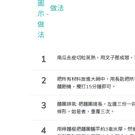
做法
1
南瓜去皮切粒蒸熟，用叉子壓成蓉，
2
把所有材料放進大碗中，用長匙把所
麵飽機，攪打15分鐘即可。
3
麵團排氣: 把麵團搓長，左邊三份
條形。如是者，重覆三次。
4
用桿麵棍把麵團輾平約3毫米厚，然後