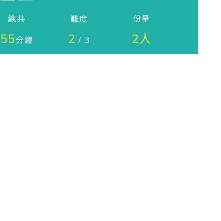
總共
難度
份量
55
2
2人
分鐘
/ 3