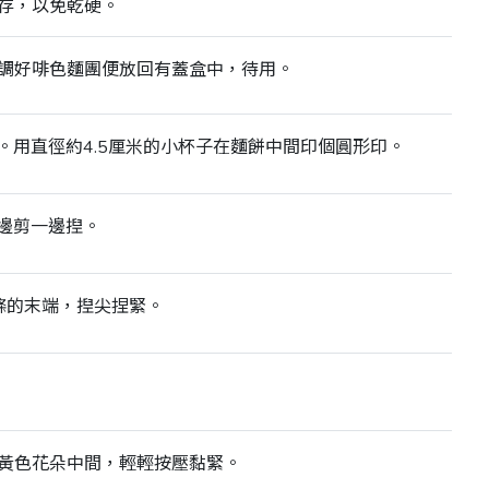
存，以免乾硬。
調好啡色麵團便放回有蓋盒中，待用。
。用直徑約4.5厘米的小杯子在麵餅中間印個圓形印。
邊剪一邊揑。
條的末端，揑尖捏緊。
黃色花朵中間，輕輕按壓黏緊。