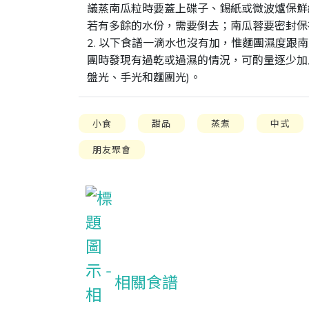
議蒸南瓜粒時要蓋上碟子、錫紙或微波爐保鮮
若有多餘的水份，需要倒去；南瓜蓉要密封保
2. 以下食譜一滴水也沒有加，惟麵團濕度跟
團時發現有過乾或過濕的情況，可酌量逐少加
盤光、手光和麵團光)。
小食
甜品
蒸煮
中式
朋友聚會
相關食譜