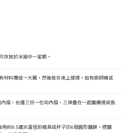
可存放於冰箱中一星期。
有材料攪成一大團，然後放在桌上搓揉。如有廚師機或
一向內摺，右邊三份一也向內摺，三條叠在一起繼續搓成長
用約8.5厘米直徑的模具或杯子印6個圓形麵餅。把麵