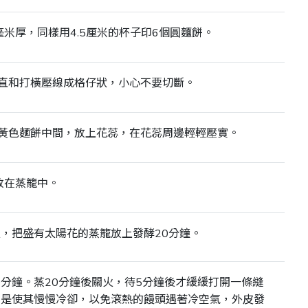
毫米厚，同樣用4.5厘米的杯子印6個圓麵餅。
直和打橫壓線成格仔狀，小心不要切斷。
黃色麵餅中間，放上花蕊，在花蕊周邊輕輕壓實。
放在蒸籠中。
火，把盛有太陽花的蒸籠放上發酵20分鐘。
0分鐘。蒸20分鐘後關火，待5分鐘後才緩緩打開一條縫
的是使其慢慢冷卻，以免滾熱的饅頭遇著冷空氣，外皮發