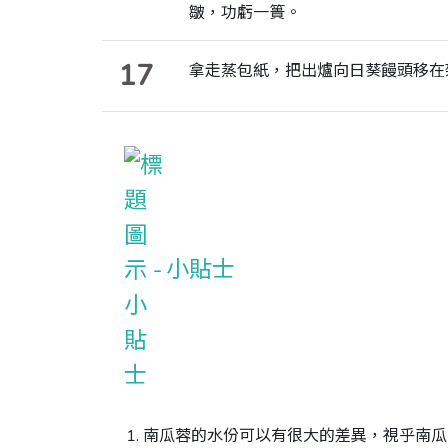
皺，功虧一簣。
17
拿走蒸包紙，把出爐向日葵饅頭移在
小貼士
1. 南瓜蓉的水份可以有很大的差異，視乎南