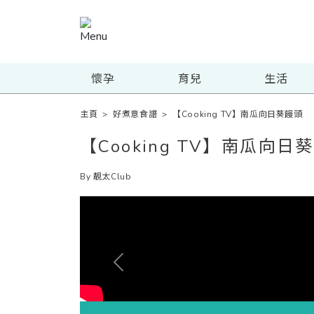
懷孕
育兒
生活
主頁
>
好煮意食譜
>
【Cooking TV】南瓜向日葵饅頭
【Cooking TV】南瓜向日
By 靚太Club
Previous