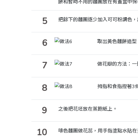
餅和暫時不用的麵團放在有蓋盒中保
5
把餘下的麵團逐少加入可可粉調色，
6
取出黃色麵餅造型
7
做花瓣的方法：一
8
拇指和食指揑著3
9
之後把花坯放在蒸飽紙上。
10
啡色麵團做花蕊，用手指塗點水貼在