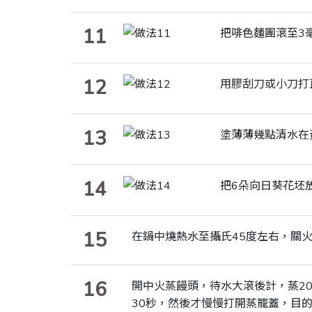
11
把啡色麵團滾至3
12
用膠刮刀或小刀打
13
塗薄薄幾點清水在
14
把6朵向日葵花坯
15
在鍋中燒熱水至攝氏45度左右，關
16
開中火蒸饅頭，待水大滾後計，蒸2
30秒，然後才慢慢打開蒸籠蓋，目