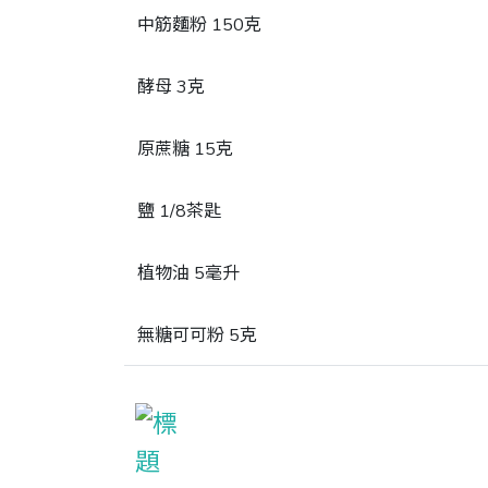
中筋麵粉 150克
酵母 3克
原蔗糖 15克
鹽 1/8茶匙
植物油 5毫升
無糖可可粉 5克