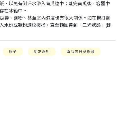
紙，以免有倒汗水滲入南瓜粒中；蒸完南瓜後，容器中
存在冰箱中。

南瓜蓉、麵粉、甚至室內濕度也有很大關係。如在攪打麵
入水份或麵粉調校搓揉，直至麵團達到「三光狀態」(即
親子
朋友派對
南瓜向日葵饅頭