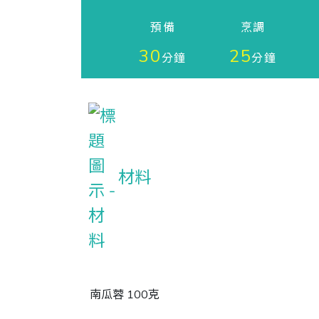
預備
烹調
30
25
分鐘
分鐘
材料
南瓜蓉 100克