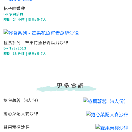
杞子醉香雞
By 伊莉莎伯
時間:
24 小時
| 份量: 5-7人
輕食系列 - 芒果花魚籽青瓜絲沙律
By Tata2013
時間:
15 分鐘
| 份量: 5-7人
更多食譜
棯葉薯蓉（6人份）
捲心菜配大麥沙律
雙果青檸沙律