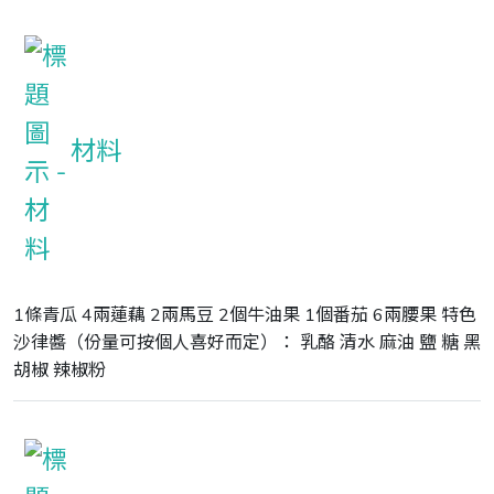
材料
1條青瓜 4兩蓮藕 2兩馬豆 2個牛油果 1個番茄 6兩腰果 特色
沙律醬（份量可按個人喜好而定）： 乳酪 清水 麻油 鹽 糖 黑
胡椒 辣椒粉