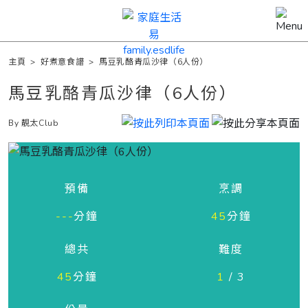
主頁
>
好煮意食譜
>
馬豆乳酪青瓜沙律（6人份）
馬豆乳酪青瓜沙律（6人份）
By 靚太Club
預備
烹調
---
分鐘
45
分鐘
總共
難度
45
分鐘
1
/ 3