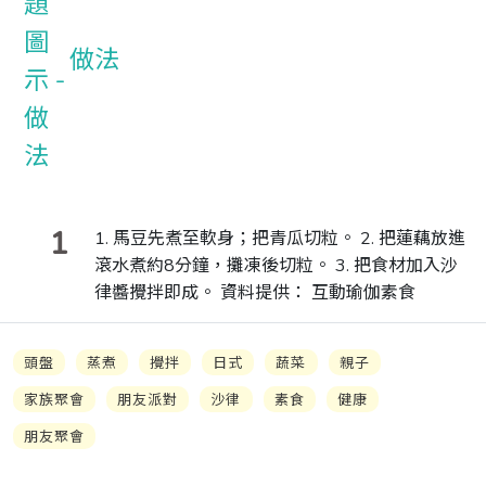
做法
1
1. 馬豆先煮至軟身；把青瓜切粒。 2. 把蓮藕放進
滾水煮約8分鐘，攤凍後切粒。 3. 把食材加入沙
律醬攪拌即成。 資料提供： 互動瑜伽素食
頭盤
蒸煮
攪拌
日式
蔬菜
親子
家族聚會
朋友派對
沙律
素食
健康
朋友聚會