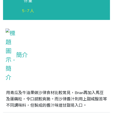
份量
5-7人
簡介
用青瓜及牛油果做沙律食材比較常見，Brian再加入馬豆
及蓮藕粒，令口感較爽脆。而沙律醬汁則用上甜咸酸苦等
不同調味料，但製成的醬汁味道甘甜易入口。