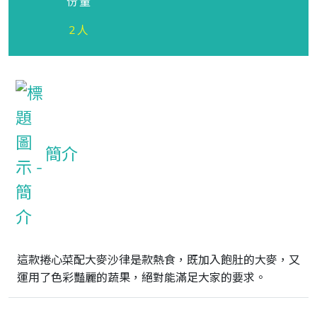
份量
2人
簡介
這款捲心菜配大麥沙律是款熱食，既加入飽肚的大麥，又
運用了色彩豔麗的蔬果，絕對能滿足大家的要求。