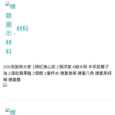
材料
200克脫殼大麥 1磅紅捲心菜 2個洋蔥 4瓣大蒜 半茶匙椰子
油 2湯匙蘋果醋 2個橙 2量杯水 適量香葉 適量八角 適量黑胡
椒 適量鹽