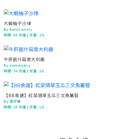
大蝦柚子沙律
By KateCannis
時間:
45 分鐘
| 份量: 2人
牛肝菌什菇意大利飯
By sammykcy
時間:
30 分鐘
| 份量: 2人
【BB食譜】紅菜頭翠玉瓜三文魚薯蓉
By 營孖媽
時間:
25 分鐘
| 份量: 1人