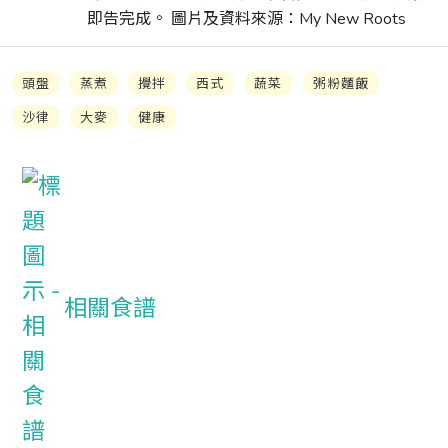
即告完成。 圖片及資料來源：My New Roots
頭盤
蒸煮
攪拌
西式
蔬菜
粥粉麵飯
沙律
大麥
健康
相關食譜