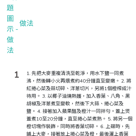
做法
1
1. 先把大麥重複清洗至乾淨，用水下鹽一同煮
沸，然後轉小火再煨煮約40分鐘直至變嫩。 2. 將
紅捲心菜及蒜切碎、洋蔥切片，另將1個橙榨成汁
待用。 3. 以椰子油燒熱鑊，加入香葉、八角、黑
胡椒及洋蔥煮至變軟，然後下大蒜、捲心菜及
鹽。 4. 接著加入蘋果醋及橙汁一同拌勻。蓋上煲
蓋煮10至20分鐘，直至捲心菜煮熟。 5. 將另一個
橙切塊作裝飾，同時將香葉切碎。 6. 上碟時，先
鋪上大麥，接著放上捲心菜及橙，最後灑上香葉