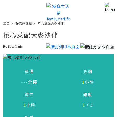
主頁
>
好煮意食譜
>
捲心菜配大麥沙律
捲心菜配大麥沙律
By 靚太Club
預備
烹調
---
分鐘
1
小時
總共
難度
1
小時
1
/ 3