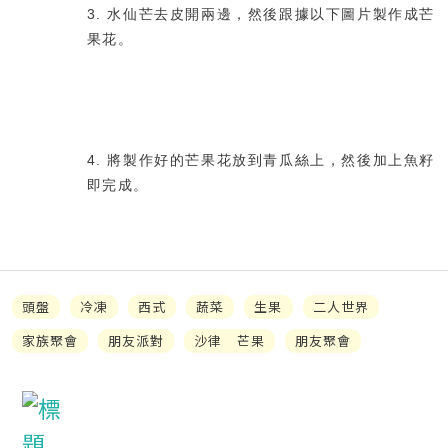
3. 水仙芒去皮開兩邊，然後跟據以下圖片製作成芒
果花。
4. 將製作好的芒果花放到青瓜絲上，然後加上魚籽
即完成。
頭盤
冷凍
西式
蔬菜
生果
二人世界
家族聚會
朋友派對
沙律 芒果
朋友聚會