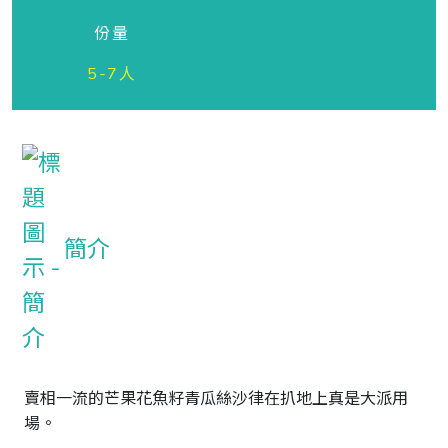
份量
5-7人
簡介
賣相一流的芒果花魚籽青瓜絲沙律在扒地上真是大派用
場。