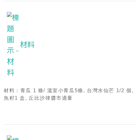
材料
材料：青瓜 1 條/ 溫室小青瓜5條, 台灣水仙芒 1/2 個,
魚
籽
1 盒,
丘比沙律醬市適量