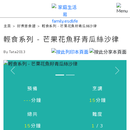
主頁
>
好煮意食譜
>
輕食系列 - 芒果花魚籽青瓜絲沙律
輕食系列 - 芒果花魚籽青瓜絲沙律
By Tata2013
Previous
Next
預備
烹調
---
分鐘
15
分鐘
總共
難度
15
分鐘
1
/ 3