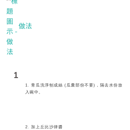
做法
1
1. 青瓜洗淨刨成絲 (瓜囊部份不要)，隔去水份放
入碗中。
2. 加上丘比沙律醬