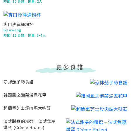
時間:
30 分鐘
| 份量: 2人
爽口沙律通粉杯
By awong
時間:
15 分鐘
| 份量: 3-4人
更多食譜
涼拌茄子絲食譜
韓國風之泡菜湯煮花甲
超簡單芝士煙肉焗大啡菇
法式甜品的精選 – 法式焦糖
燉蛋 (Crème Brulee)