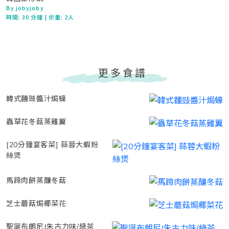
By jobyjoby
時間:
30 分鐘
| 份量: 2人
更多食譜
韓式麵豉醬汁焗蠔
蟲草花冬菇蒸雞翼
[20分鐘宴客菜] 蒜蓉大蝦粉
絲煲
馬蹄肉餅蒸釀冬菇
芝士蘑菇焗椰菜花
聖誕布朗尼(朱古力味/綠茶