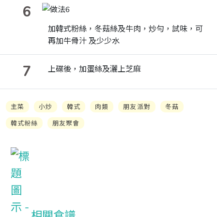
6
加韓式粉絲，冬菇絲及牛肉，炒勻，試味，可
再加牛骨汁 及少少水
7
上碟後，加蛋絲及灑上芝麻
主菜
小炒
韓式
肉類
朋友派對
冬菇
韓式粉絲
朋友聚會
相關食譜