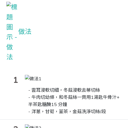
做法
1
-
雲耳浸軟切細，冬菇浸軟去蒂切絲
- 牛肉切幼條，和冬菇絲一齊用
1湯
匙牛骨汁
+
半
茶匙糖醃
15
分鐘
- 洋蔥，甘荀，韮茶，金菇洗淨切絲
/
段