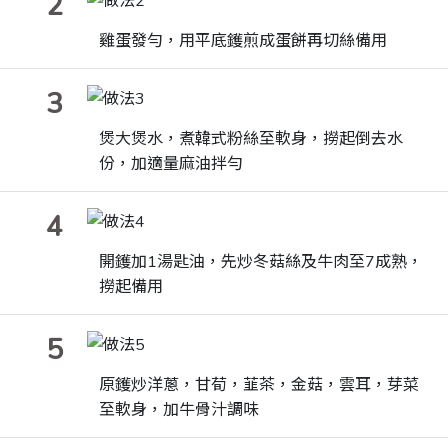
2
雞蛋發勻，用平底鑊煎成蛋餅再切絲備用
3
煲大煲水，煮韓式粉絲至軟身，撈起倒去水
份，加適量麻油拌勻
4
開鑊加
1
湯匙油，先炒冬菇絲及牛肉至
7
成熟，
撈起備用
5
原鑊炒洋蔥，甘荀，韮茶，金菇，雲耳，芽菜
至軟身，加牛骨汁調味