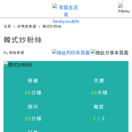
主頁
>
好煮意食譜
>
韓式炒粉絲
韓式炒粉絲
By 姊妹食譜
預備
烹調
15
分鐘
10
分鐘
總共
難度
25
分鐘
1
/ 3