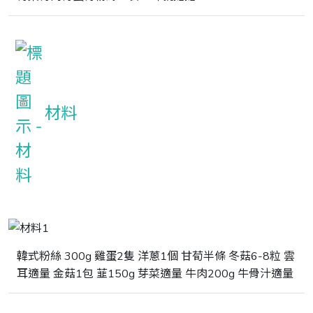
材料
韓式粉絲 300g 雞蛋2隻 洋蔥1個 甘荀半條 冬菇6-8粒 雲
耳適量 金菇1包 韮150g 芽菜適量 牛肉200g 牛骨汁適量