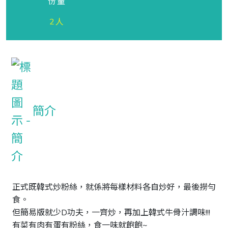
份量
2人
簡介
正式既韓式炒粉絲，就係將每樣材料各自炒好，最後撈勻
食。

但簡易版就少D功夫，一齊炒，再加上韓式牛骨汁調味!!!

有菜有肉有蛋有粉絲，食一味就飽飽~