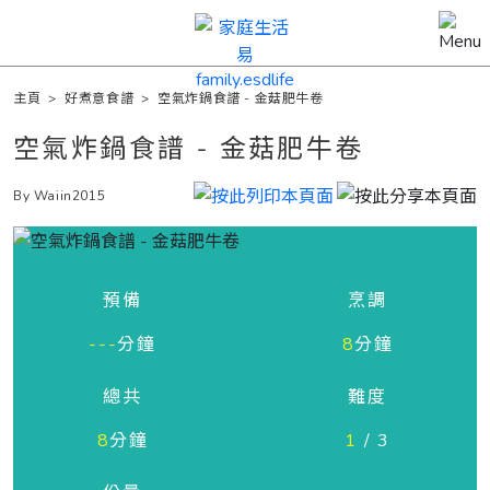
主頁
>
好煮意食譜
>
空氣炸鍋食譜 - 金菇肥牛卷
空氣炸鍋食譜 - 金菇肥牛卷
By Waiin2015
預備
烹調
---
分鐘
8
分鐘
總共
難度
8
分鐘
1
/ 3