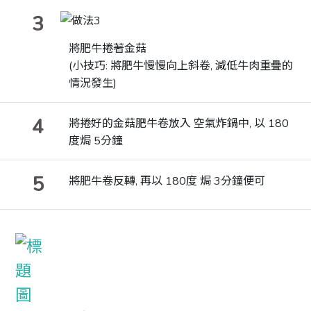
3
將肥牛捲著金菇
(小技巧: 將肥牛慢慢向上斜卷, 減低牛肉重疊的
情況發生)
4
將捲好的金菇肥牛卷放入 空氣炸鍋中, 以 180
度焗 5分鐘
5
將肥牛卷反轉, 再以 180度 焗 3分鐘便可