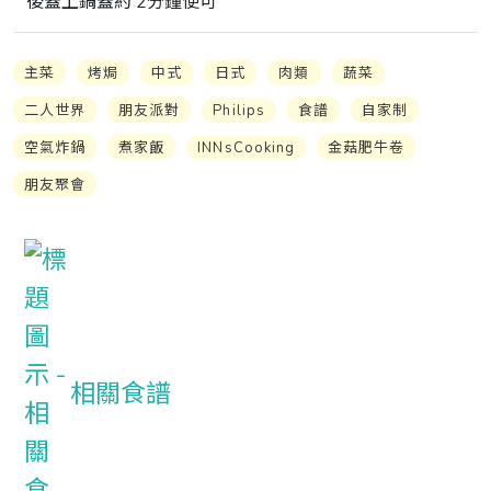
後蓋上鍋蓋約 2分鐘便可
主菜
烤焗
中式
日式
肉類
蔬菜
二人世界
朋友派對
Philips
食譜
自家制
空氣炸鍋
煮家飯
INNsCooking
金菇肥牛卷
朋友聚會
相關食譜