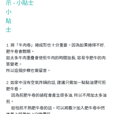
小貼士
1. 將「牛肉卷」捲成形也十分重要。因為如果捲得不好, 
肥牛卷會散開。

如太多牛肉重疊會使煎牛肉的時間加長, 容易令肥牛的肉
質變老。

所以這個步驟也需留意。

2. 如家中沒有空氣炸鍋的話, 建議只需加一點點油便可煎
肥牛卷。

     因為煎肥牛卷的過程會產生很多油, 所以不用加太多油
煎。

     如怕煎不熟肥牛卷的話，可以將醬汁加入肥牛卷中然