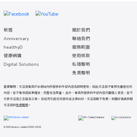
新婚
關於我們
Anniversary
聯絡我們
healthyD
服務範圍
健康網購
使用條款
Digital Solutions
私隱聲明
免責聲明
重要聲明：生活易會員於本網站內所發表的全部內容為即時更新，因此生活易不會預先審查任何
內容，並不會保證其準確性、完整性及質量。 此外，會員所發表的全部內容均屬個人意見，並不
代表生活易之言論及立場。 如從而引起任何損失或法律糾紛，生活易概不負責。有關詳情請參閱
生活易的
免責聲明
。
© ESD Services Limited 2000-2026