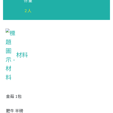
份量
2人
材料
金菇 1包
肥牛 半磅