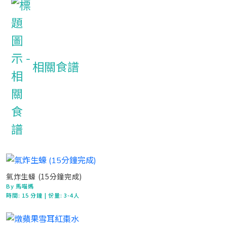
相關食譜
氣炸生蠔 (15分鐘完成)
By 馬喵媽
時間:
15 分鐘
| 份量: 3-4人