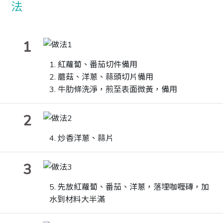
1
1.
紅蘿蔔、番茄切件備用
2.
蘑菇、洋蔥、蒜頭切片備用
3. 牛肋條洗淨，煎至表面微黃，備用
2
4.
炒香洋蔥、蒜片
3
5.
先放紅蘿蔔、番茄、洋蔥，落埋咖喱磚，加
水
到材料大半滿