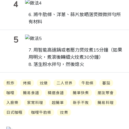
4
6.
將牛肋條、洋蔥、蒜片放晒落煲微微拌勻所
有材料
5
7. 用智能高速鍋或者壓力煲炆煮15分鐘（如果
用明火，煮滾後轉細火炆煮30分鐘）
8. 落生粉水拌勻，然後熄火
煎炸
烤焗
炆燉
二人世界
牛肋條
蕃茄
咖哩
簡易食譜
精選食譜
簡單快煮
朋友聚會
入廚樂
家常料理
超簡單
新手不敗
簡易料理
日式咖喱
咖哩牛肋條
炆煮