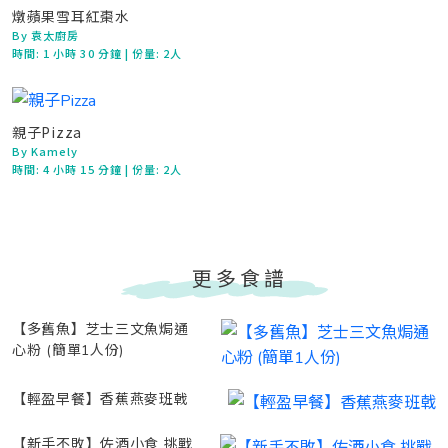
燉蘋果雪耳紅棗水
By 袁太廚房
時間:
1 小時 30 分鐘
| 份量: 2人
親子Pizza
By Kamely
時間:
4 小時 15 分鐘
| 份量: 2人
更多食譜
【多舊魚】芝士三文魚焗通
心粉 (簡單1人份)
【輕盈早餐】香蕉燕麥班戟
【新手不敗】佐酒小食 挑戰