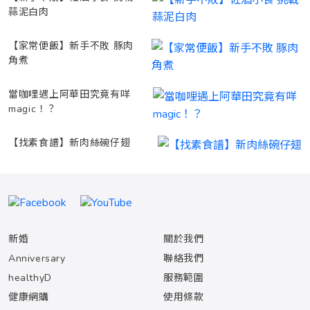
蒜泥白肉
【家常便飯】新手不敗 豚肉
角煮
當咖哩遇上阿華田究竟有咩
magic！？
【找素食譜】新肉絲碗仔翅
新婚
關於我們
Anniversary
聯絡我們
healthyD
服務範圍
健康網購
使用條款