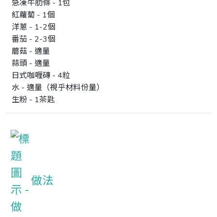
急凍牛肋條
-
1
包
紅蘿蔔
-
1
個
洋蔥
-
1-2
個
番茄
-
2-3
個
蘑菇
-
適量
蒜頭
-
適量
日式咖喱磚
-
4
粒
水
-
適量
（視乎材料份量
）
生粉
-
1
茶匙
做法