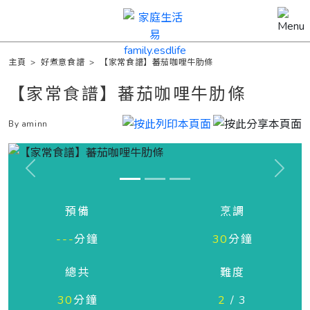
主頁
>
好煮意食譜
>
【家常食譜】蕃茄咖哩牛肋條
【家常食譜】蕃茄咖哩牛肋條
By aminn
Previous
Next
預備
烹調
---
分鐘
30
分鐘
總共
難度
30
分鐘
2
/ 3