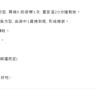
型, 再做9.的部驟1次, 置室溫20分鐘鬆弛。
為大長方型, 由其中1邊捲到尾, 形成捲狀。
轉紋。
餡。
。
款焗爐而定)
很好吃~