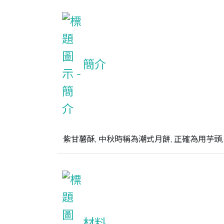
簡介
紫甘薯酥, 中秋時稱為潮式月餅, 正確為用芋頭
材料