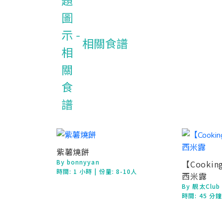
相關食譜
紫薯燒餅
By bonnyyan
【Cooki
時間:
1 小時
| 份量: 8-10人
西米露
By 靚太Club
時間:
45 分