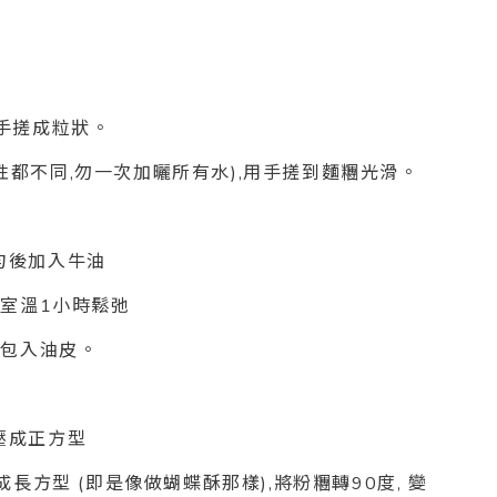
用手搓成粒狀。
水性都不同,勿一次加曬所有水),用手搓到麵糰光滑。
拌勻後加入牛油
亦置室溫1小時鬆弛
, 包入油皮。
糰壓成正方型
做成長方型 (即是像做蝴蝶酥那樣),將粉糰轉90度, 變