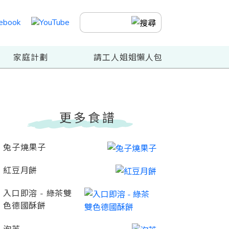
家庭計劃
請工人姐姐懶人包
更多食譜
兔子燒果子
紅豆月餅
入口即溶 - 綠茶雙
色德國酥餅