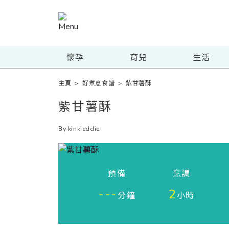
懷孕
育兒
生活
主頁
>
好煮意食譜
>
紫甘薯酥
紫甘薯酥
By kinkieddie
預備
烹調
---
2
分鐘
小時