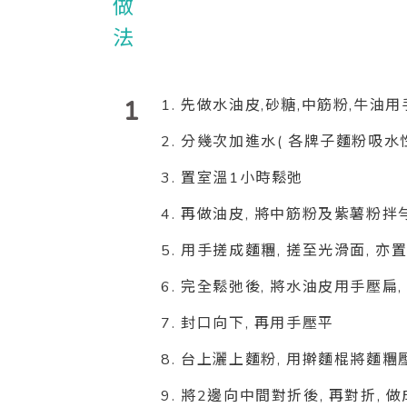
1
1. 先做水油皮,砂糖,中筋粉,牛油
2. 分幾次加進水( 各牌子麵粉吸
3. 置室溫1小時鬆弛
4. 再做油皮, 將中筋粉及紫薯粉
5. 用手搓成麵糰, 搓至光滑面, 
6. 完全鬆弛後, 將水油皮用手壓扁
7. 封口向下, 再用手壓平
8. 台上灑上麵粉, 用擀麵棍將麵
9. 將2邊向中間對折後, 再對折, 