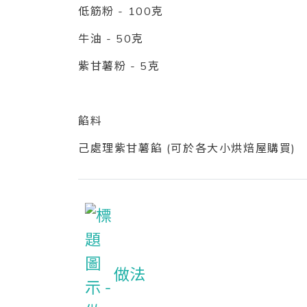
低筋粉 - 100克
牛油 - 50克
紫甘薯粉 - 5克
餡料
己處理紫甘薯餡 (可於各大小烘焙屋購買)
做法