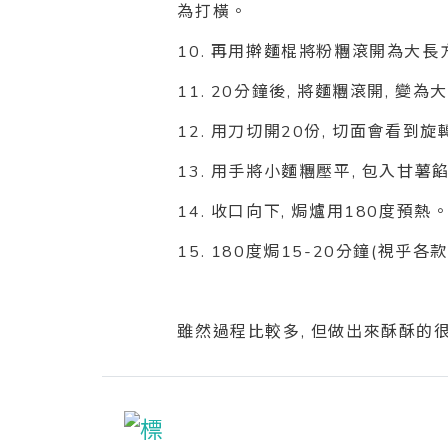
為打橫。
10. 再用擀麵棍將粉糰滾開為大長方
11. 20分鐘後, 將麵糰滾開, 變
12. 用刀切開20份, 切面會看到旋
13. 用手將小麵糰壓平, 包入甘薯
14. 收口向下, 焗爐用180度預熱
15. 180度焗15-20分鐘(視乎各
雖然過程比較多, 但做出來酥酥的