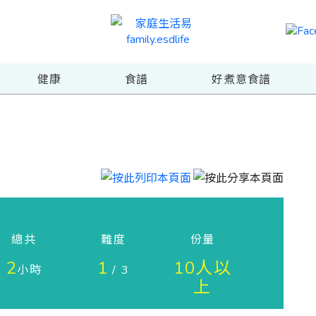
健康
食譜
好煮意食譜
總共
難度
份量
2
1
10人以
小時
/ 3
上