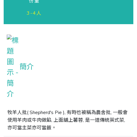
份量
3-4人
簡介
牧羊人批( Shepherd's Pie ), 有時也被稱為農舍批, 一般會
使用羊肉或牛肉做餡, 上面舖上薯蓉, 是一道傳統英式菜, 
亦可當主菜亦可當飯。