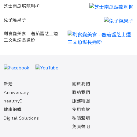
芝士南瓜焗龍脷柳
兔子燒果子
剩食變美食 - 蕃茄醬芝士煙
三文魚焗長通粉
新婚
關於我們
Anniversary
聯絡我們
healthyD
服務範圍
健康網購
使用條款
Digital Solutions
私隱聲明
免責聲明