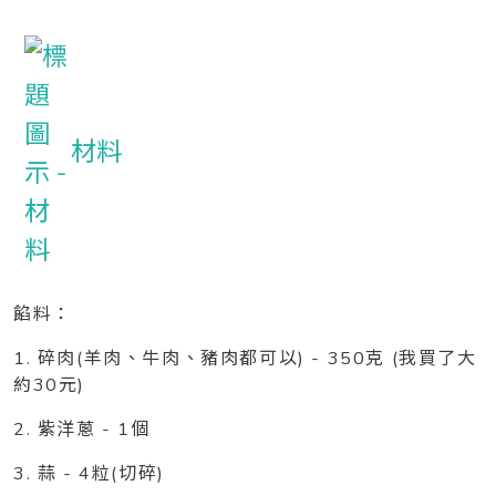
材料
餡料：
1. 碎肉(羊肉、牛肉、豬肉都可以) - 350克 (我買了大
約30元)
2. 紫洋蔥 - 1個
3. 蒜 - 4粒(切碎)