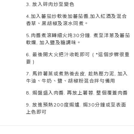
3. 放入碎肉炒至變色
4.加入蕃茄炒軟後加蕃茄醬,加入紅酒及混合
香草、黑胡椒及滾水同煮。
5.肉醬煮滾轉細火炖30分鐘. 煮至洋蔥及蕃茄
軟爛, 加入鹽及糖調味。
6. 最後開大火把汁收乾即可 ( *這個步驟很重
要 )
7. 馬鈴薯蒸或煮熟後去皮, 趁熱壓力泥, 加入
牛油、牛奶、鹽、胡椒粉混合拌勻備用
8. 焗盤盛入肉醬. 再放上薯蓉. 整個覆蓋肉醬
9. 放進預熱200度焗爐. 焗30分鐘或至表面
上色即可