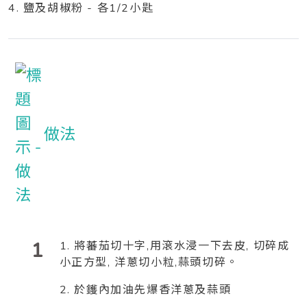
4. 鹽及胡椒粉 - 各1/2小匙
做法
1
1. 將蕃茄切十字,用滾水浸一下去皮, 切碎成
小正方型, 洋蔥切小粒,蒜頭切碎。
2. 於鑊內加油先爆香洋蔥及蒜頭