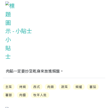
小貼士
肉餡一定要炒至乾身來放進焗盤。
主菜
烤焗
西式
肉類
蔬菜
焗爐
蕃茄
薯蓉
肉醬
牧羊人批