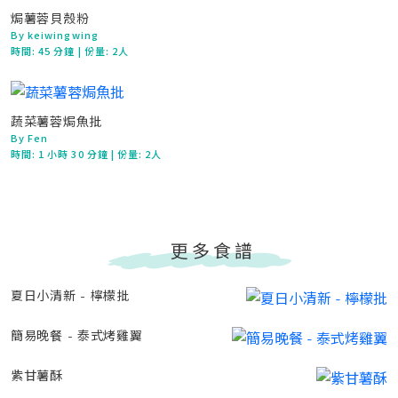
焗薯蓉貝殼粉
By keiwingwing
時間:
45 分鐘
| 份量: 2人
蔬菜薯蓉焗魚批
By Fen
時間:
1 小時 30 分鐘
| 份量: 2人
更多食譜
夏日小清新 - 檸檬批
簡易晚餐 - 泰式烤雞翼
紫甘薯酥