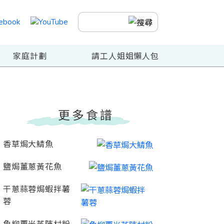
家庭計劃
請工人姐姐懶人包
更多食譜
香草焗大鯖魚
鹽焗薑蔥黃花魚
干蔥蒜蓉焗蝦拌薯
蓉