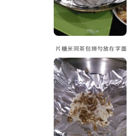
片糖米同茶包撈勻放在字面