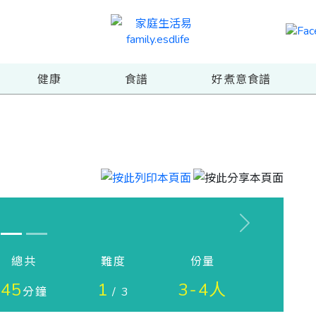
健康
食譜
好煮意食譜
Next
總共
難度
份量
45
1
3-4人
分鐘
/ 3