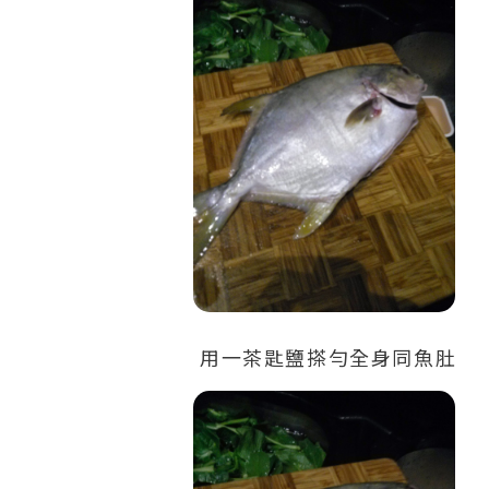
用一茶匙鹽搽勻全身同魚肚