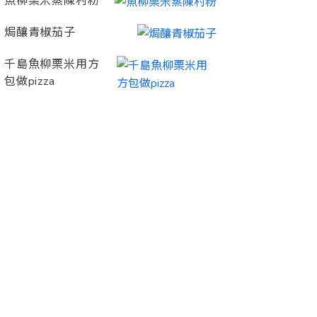
魚柳栗米蒸陳村粉
焗釀青椒茄子
千島魚柳栗米用方
包做pizza