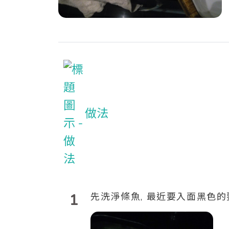
做法
1
先洗淨條魚, 最近要入面黑色