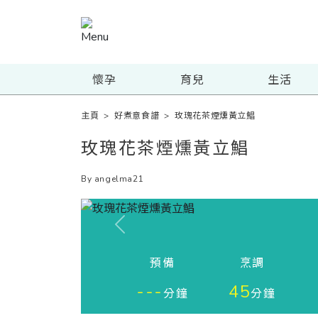
懷孕
育兒
生活
主頁
>
好煮意食譜
>
玫瑰花茶煙燻黃立鯧
玫瑰花茶煙燻黃立鯧
By angelma21
Previous
預備
烹調
---
45
分鐘
分鐘