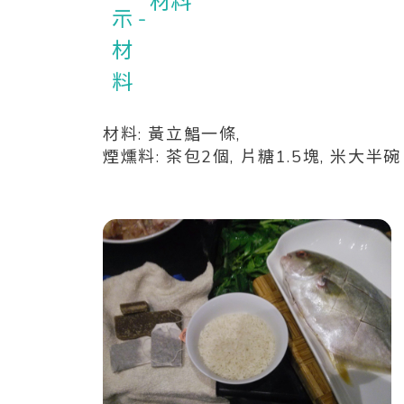
材料
材料: 黃立鯧一條,
煙燻料: 茶包2個, 片糖
1.5塊, 米大半碗