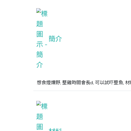
簡介
想食煙燻野, 整雞時間會長d, 可以試吓整魚, 