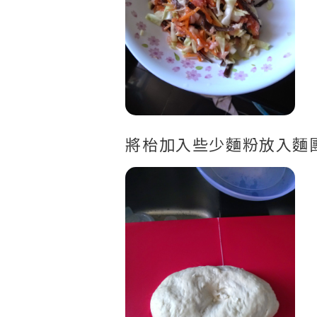
將枱加入些少麵粉放入麵