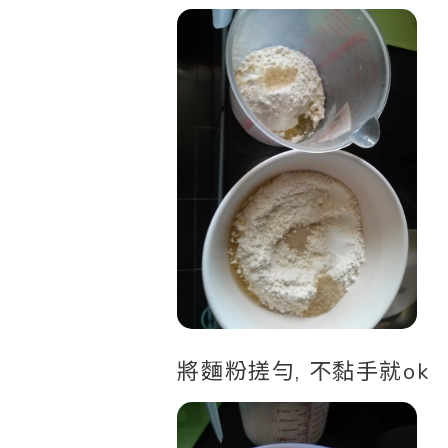
將麵粉搓勻, 不黏手就ok