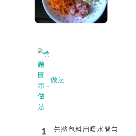
做法
先將包料用暖水開勻
1