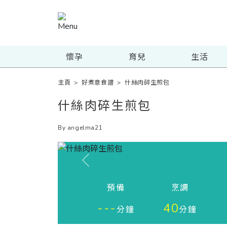
懷孕
育兒
生活
主頁
>
好煮意食譜
>
什絲肉碎生煎包
什絲肉碎生煎包
By angelma21
Previous
預備
烹調
---
40
分鐘
分鐘