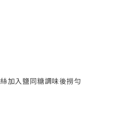
耳絲
加入鹽同糖調味後
撈勻