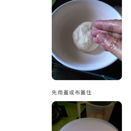
先用蓋或布蓋住