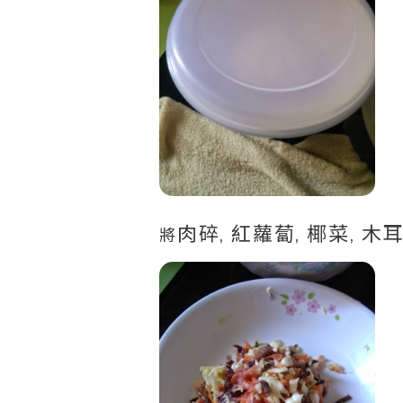
肉碎, 紅蘿蔔, 椰菜, 木
將