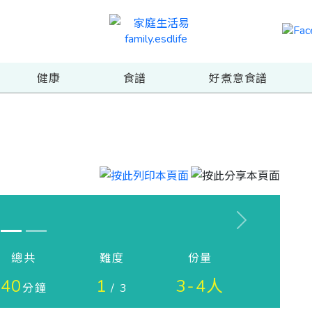
健康
食譜
好煮意食譜
Next
總共
難度
份量
40
1
3-4人
分鐘
/ 3