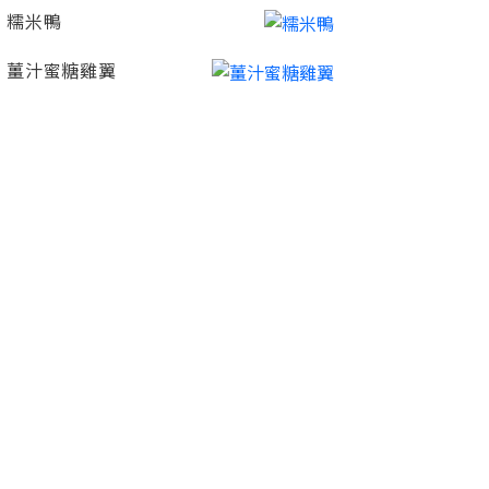
糯米鴨
薑汁蜜糖雞翼