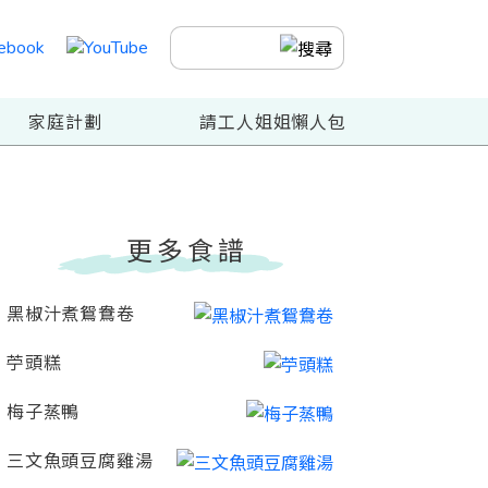
家庭計劃
請工人姐姐懶人包
更多食譜
黑椒汁煮鴛鴦卷
苧頭糕
梅子蒸鴨
三文魚頭豆腐雞湯