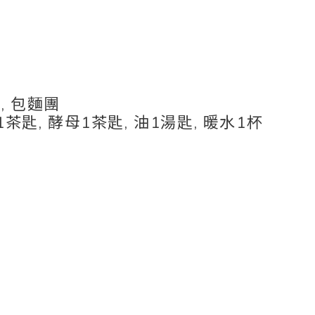
絲, 包麵團
糖1茶匙, 酵母1茶匙, 油1湯匙, 暖水1杯