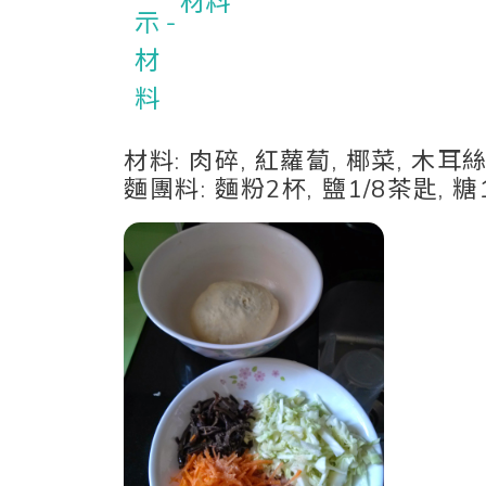
材料
材料: 肉碎, 紅蘿蔔, 椰菜, 木耳
麵團料: 麵粉2杯, 鹽1/8茶匙, 