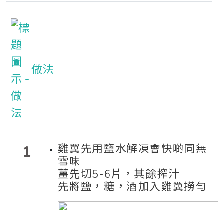
做法
雞翼先用鹽水解凍會快啲同無
1
雪味
薑先切5-6片，其餘搾汁
先將鹽，糖，酒加入雞翼撈勻