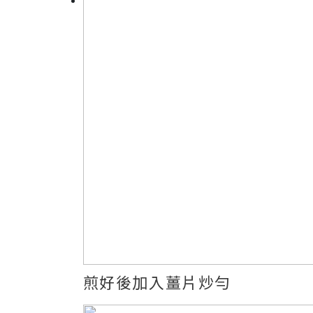
煎好後加入薑片炒勻