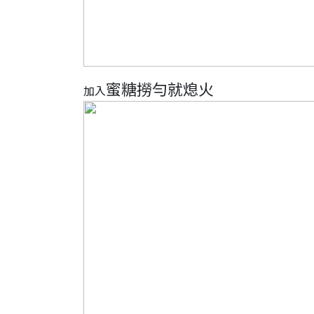
蜜糖撈勻就熄火
加入