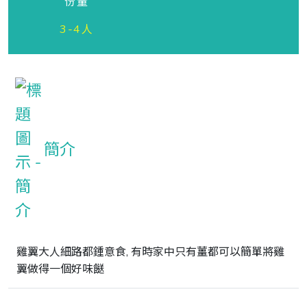
份量
3-4人
簡介
雞翼大人細路都鍾意食, 有時家中只有薑都可以簡單將雞
翼做得一個好味餸