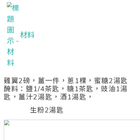
材料
雞翼2磅，薑一件，蔥1棵，蜜糖2湯匙
醃料：鹽1/4茶匙，糖1茶匙，豉油1湯
匙，薑汁2湯匙，酒1湯匙，
生粉2湯匙