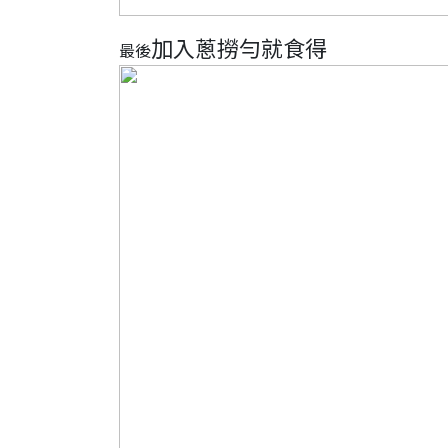
加入蔥撈勻就食得
最後