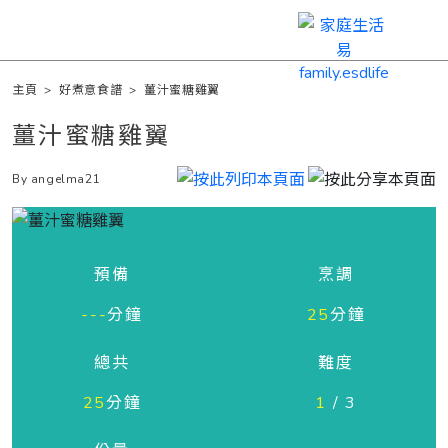
主頁
>
好煮意食譜
>
薑汁蜜糖雞翼
薑汁蜜糖雞翼
By angelma21
預備
烹調
---
分鐘
25
分鐘
總共
難度
25
分鐘
1
/ 3