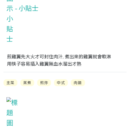
小貼士
煎雞翼先大火才可封住肉汁, 煮出來的雞翼就會軟淋

用筷子容易插入雞翼無血水溜出才熟
主菜
蒸煮
煎炸
中式
肉類