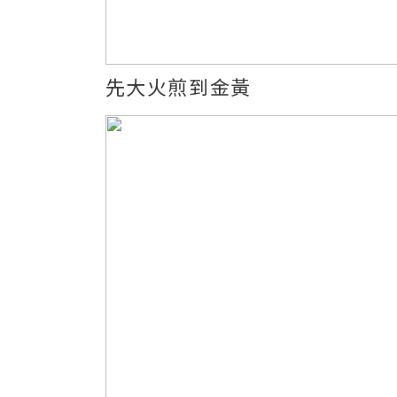
先大火煎到金黃