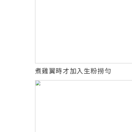
煮雞翼時才加入生粉撈勻