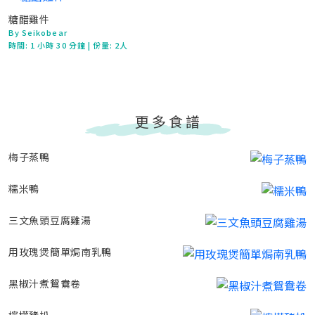
糖醋雞件
By Seikobear
時間:
1 小時 30 分鐘
| 份量: 2人
更多食譜
梅子蒸鴨
糯米鴨
三文魚頭豆腐雞湯
用玫瑰煲簡單焗南乳鴨
黑椒汁煮鴛鴦卷