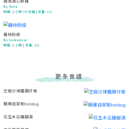
簡易清心醉雞
By Yena
時間:
2 小時 30 分鐘
| 份量: 1人
雞絲粉皮
By Seikobear
時間:
1 小時
| 份量: 2人
更多食譜
芝麻沙律醬腸仔卷
簡單自家制hotdog
花生木瓜雞腳湯