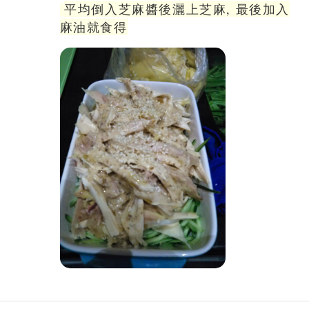
平均倒入芝麻醬後灑上芝麻, 最後加入
麻油就食得