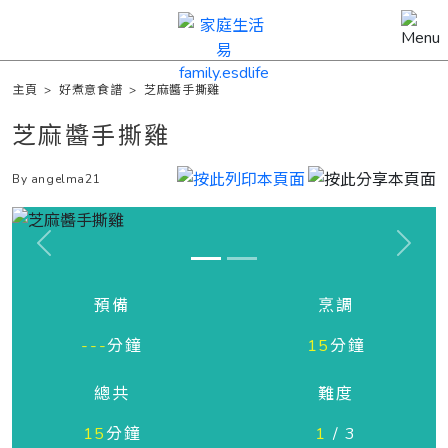
主頁
>
好煮意食譜
>
芝麻醬手撕雞
芝麻醬手撕雞
By angelma21
Previous
Next
預備
烹調
---
分鐘
15
分鐘
總共
難度
15
分鐘
1
/ 3