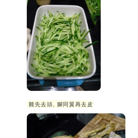
雞先去頭, 腳同翼再去皮