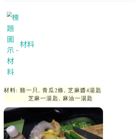
材料
材料: 雞一只, 青瓜2條, 芝麻醬4湯匙
芝麻一湯匙, 麻油一湯匙