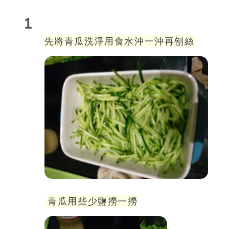
1
先將青瓜洗淨用食水沖一沖再刨絲
青瓜用些少鹽撈一撈