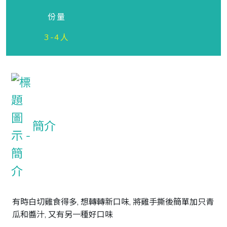
份量
3-4人
簡介
有時白切雞食得多, 想轉轉新口味, 將雞手撕後簡單加只青
瓜和醬汁, 又有另一種好口味