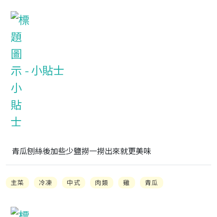
小貼士
青瓜刨絲後加些少鹽撈一撈出來就更美味
主菜
冷凍
中式
肉類
雞
青瓜