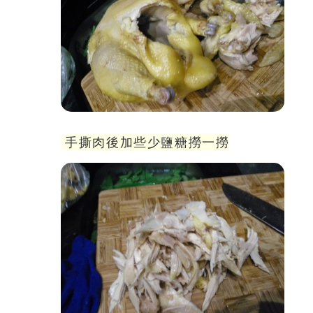
手撕肉後加些少鹽糖撈一撈