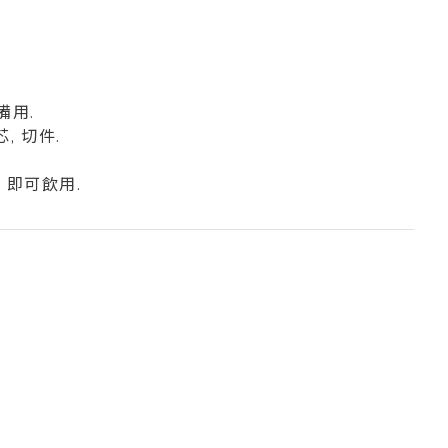
備用.
, 切件.
, 即可飲用.