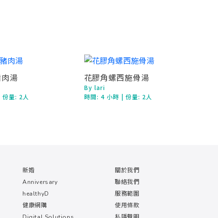
豬肉湯
花膠角螺西施骨湯
By lari
| 份量: 2人
時間:
4 小時
| 份量: 2人
新婚
關於我們
Anniversary
聯絡我們
healthyD
服務範圍
健康網購
使用條款
Digital Solutions
私隱聲明