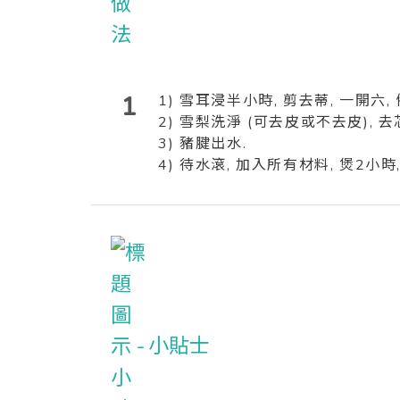
1
1) 雪耳浸半小時, 剪去蒂, 一開六, 
2) 雪梨洗淨 (可去皮或不去皮), 去芯
3) 豬腱出水.
4) 待水滾, 加入所有材料, 煲2小時
小貼士