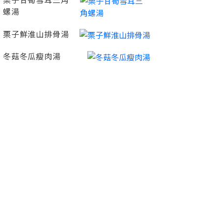
栗子甘筍雪耳三角
螺湯
栗子鮮淮山排骨湯
冬菇冬瓜瘦肉湯