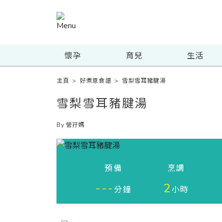
懷孕
育兒
生活
主頁
>
好煮意食譜
>
雪梨雪耳豬腱湯
雪梨雪耳豬腱湯
By 營孖媽
預備
烹調
---
2
分鐘
小時