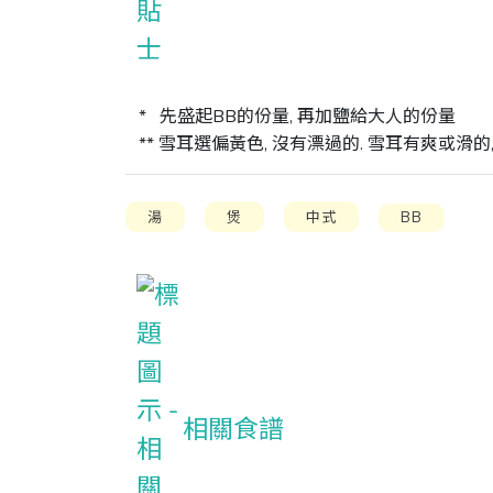
*   先盛起BB的份量, 再加鹽給大人的份量

** 雪耳選偏黃色, 沒有漂過的. 雪耳有爽或滑的,
湯
煲
中式
BB
相關食譜