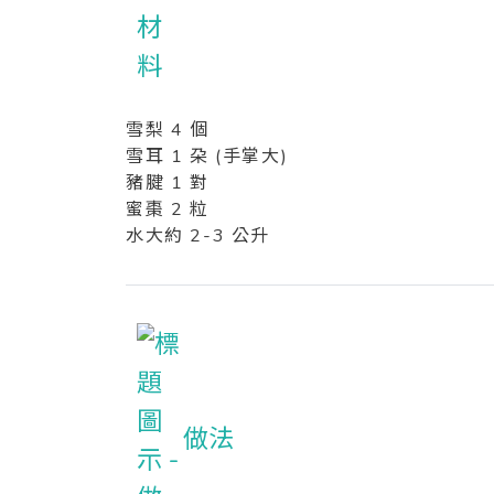
雪梨 4 個
雪耳 1 朶 (手掌大)
豬腱 1 對
蜜棗 2 粒
水大約 2-3 公升
做法