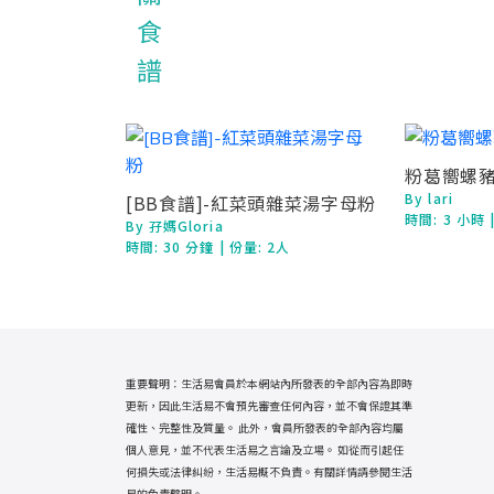
粉葛嚮螺
By lari
[BB食譜]-紅菜頭雜菜湯字母粉
時間:
3 小時
By 孖媽Gloria
時間:
30 分鐘
| 份量: 2人
重要聲明：生活易會員於本網站內所發表的全部內容為即時
更新，因此生活易不會預先審查任何內容，並不會保證其準
確性、完整性及質量。 此外，會員所發表的全部內容均屬
個人意見，並不代表生活易之言論及立場。 如從而引起任
何損失或法律糾紛，生活易概不負責。有關詳情請參閱生活
易的
免責聲明
。