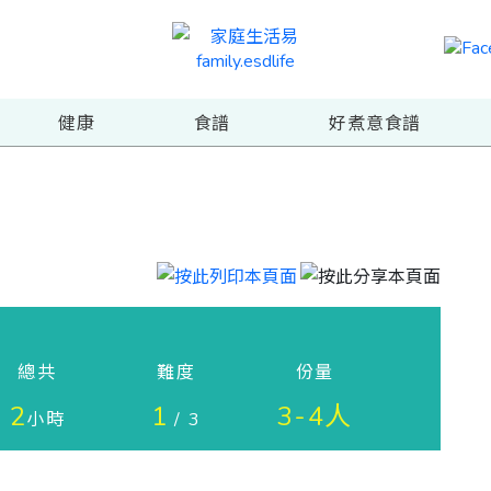
健康
食譜
好煮意食譜
總共
難度
份量
2
1
3-4人
小時
/ 3