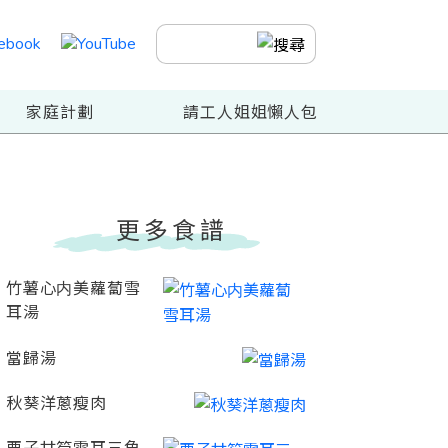
家庭計劃
請工人姐姐懶人包
更多食譜
竹薯心内美蘿蔔雪
耳湯
當歸湯
秋葵洋蔥瘦肉