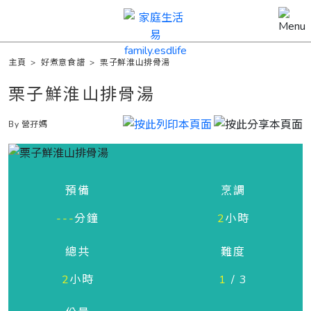
主頁
>
好煮意食譜
>
栗子鮮淮山排骨湯
栗子鮮淮山排骨湯
By 營孖媽
預備
烹調
---
分鐘
2
小時
總共
難度
2
小時
1
/ 3