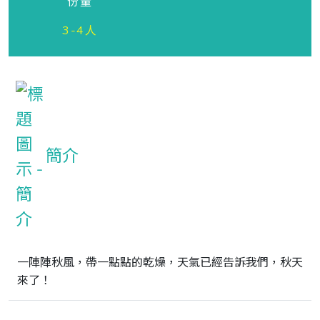
份量
3-4人
簡介
一陣陣秋風，帶一點點的乾燥，天氣已經告訴我們，秋天
來了！