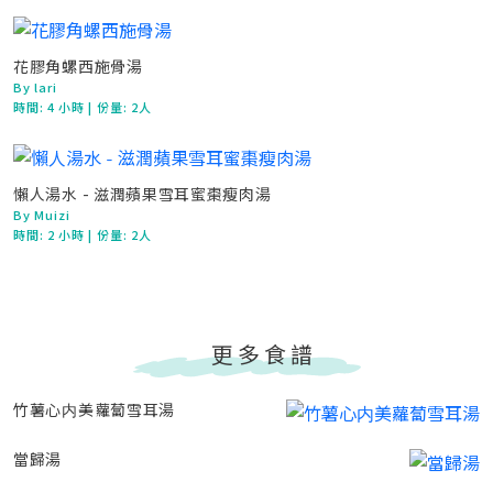
花膠角螺西施骨湯
By lari
時間:
4 小時
| 份量: 2人
懶人湯水 - 滋潤蘋果雪耳蜜棗瘦肉湯
By Muizi
時間:
2 小時
| 份量: 2人
更多食譜
竹薯心内美蘿蔔雪耳湯
當歸湯