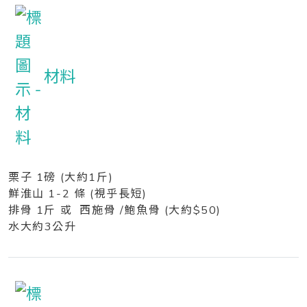
材料
栗子 1磅 (大約1斤)
鮮淮山 1-2 條 (視乎長短)
排骨 1斤 或 西施骨 /鮑魚骨 (大約$50)
水大約3公升