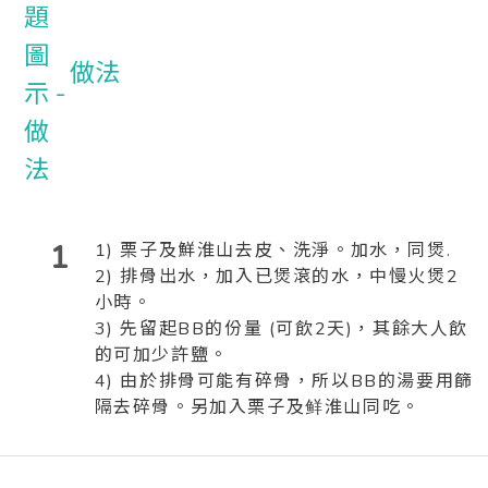
做法
1
1) 栗子及鮮淮山去皮、洗淨。加水，同煲.
2) 排骨出水，加入已煲滾的水，中慢火煲2
小時。
3) 先留起BB的份量 (可飲2天)，其餘大人飲
的可加少許鹽。
4) 由於排骨可能有碎骨，所以BB的湯要用篩
隔去碎骨。另加入栗子及鲜淮山同吃。