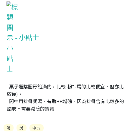
小貼士
-栗子選購圓形飽滿的，比較"粉" (扁的比較便宜，但亦比
較硬)。

-間中用排骨煲湯，有助BB增磅，因為排骨含有比較多的
脂肪。需要減磅的寶寶
湯
煲
中式