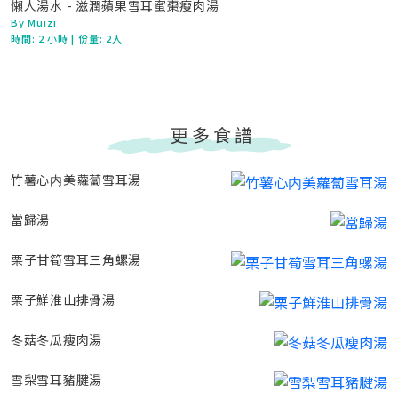
懶人湯水 - 滋潤蘋果雪耳蜜棗瘦肉湯
By Muizi
時間:
2 小時
| 份量: 2人
更多食譜
竹薯心内美蘿蔔雪耳湯
當歸湯
栗子甘筍雪耳三角螺湯
栗子鮮淮山排骨湯
冬菇冬瓜瘦肉湯
雪梨雪耳豬腱湯