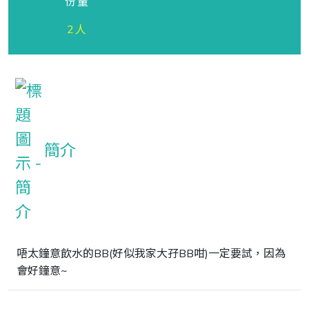
份量
2人
簡介
唔太鐘意飲水的BB(好似我家大孖BB咁)一定要試，因為
會好鐘意~