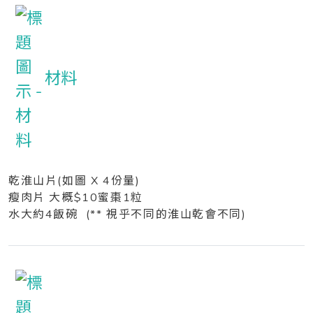
材料
乾淮山片(如圖 X 4份量)
瘦肉片 大概$10蜜棗1粒
水大約4飯碗 (** 視乎不同的淮山乾會不同)