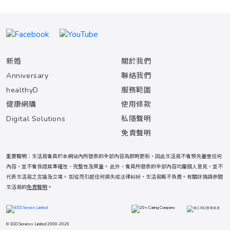
新婚
關於我們
Anniversary
聯絡我們
healthyD
服務範圍
健康網購
使用條款
Digital Solutions
私隱聲明
免責聲明
重要聲明：生活易會員於本網站內所發表的全部內容為即時更新，因此生活易不會預先審查任何
內容，並不會保證其準確性、完整性及質量。 此外，會員所發表的全部內容均屬個人意見，並不
代表生活易之言論及立場。 如從而引起任何損失或法律糾紛，生活易概不負責。有關詳情請參閱
生活易的
免責聲明
。
© ESD Services Limited 2000-2026