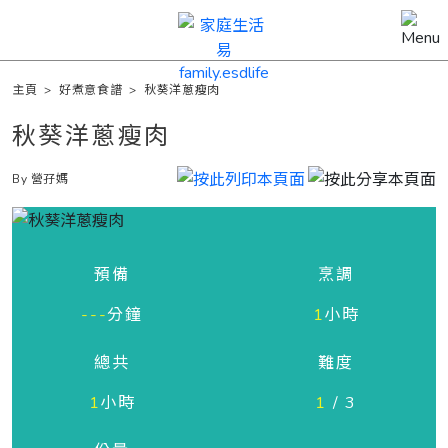
主頁
>
好煮意食譜
>
秋葵洋蔥瘦肉
秋葵洋蔥瘦肉
By 營孖媽
預備
烹調
---
分鐘
1
小時
總共
難度
1
小時
1
/ 3