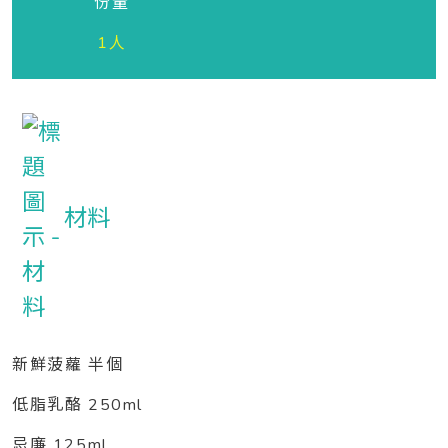
份量
1人
材料
新鮮菠蘿 半個
低脂乳酪 250ml
忌廉 125ml