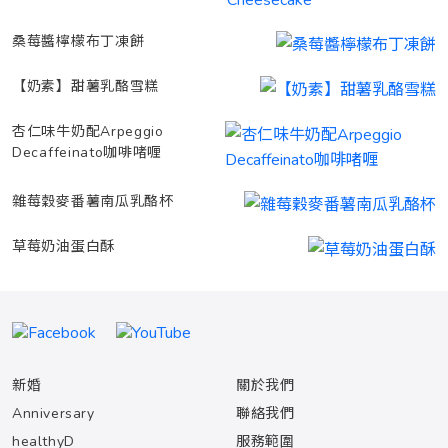
桑莓醬檸檬布丁凍餅
【奶素】甜薯乳酪雪糕
杏仁味牛奶配Arpeggio
Decaffeinato咖啡啫喱
雜莓穀麥番薯南瓜乳酪杯
草莓奶油蛋白酥
新婚
關於我們
Anniversary
聯絡我們
healthyD
服務範圍