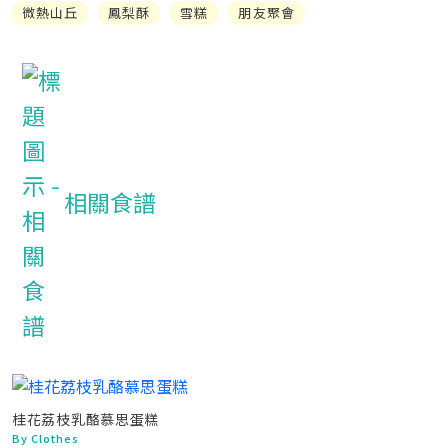
微熱山丘
鳳梨酥
雪糕
朋友聚會
相關食譜
桂花荔枝乳酪慕思蛋糕
By Clothes