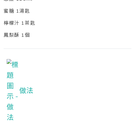
蜜糖 1湯匙
檸檬汁 1茶匙
鳳梨酥 1個
做法