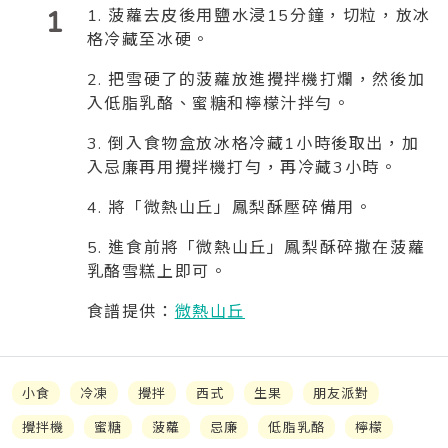
1
1. 菠蘿去皮後用鹽水浸15分鐘，切粒，放冰
格冷藏至冰硬。
2. 把雪硬了的菠蘿放進攪拌機打爛，然後加
入低脂乳酪、蜜糖和檸檬汁拌勻。
3. 倒入食物盒放冰格冷藏1小時後取出，加
入忌廉再用攪拌機打勻，再冷藏3小時。
4. 將「微熱山丘」鳳梨酥壓碎備用。
5. 進食前將「微熱山丘」鳳梨酥碎撒在菠蘿
乳酪雪糕上即可。
食譜提供：
微熱山丘
小食
冷凍
攪拌
西式
生果
朋友派對
攪拌機
蜜糖
菠蘿
忌廉
低脂乳酪
檸檬