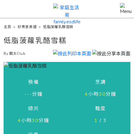
主頁
>
好煮意食譜
>
低脂菠蘿乳酪雪糕
低脂菠蘿乳酪雪糕
By 靚太Club
預備
烹調
---
分鐘
4
小時
30
分鐘
總共
難度
4
小時
30
分鐘
1
/ 3