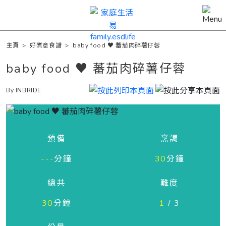
主頁
>
好煮意食譜
>
baby food ♥ 蕃茄肉碎薯仔蓉
baby food ♥ 蕃茄肉碎薯仔蓉
By INBRIDE
預備
烹調
---
分鐘
30
分鐘
總共
難度
30
分鐘
1
/ 3