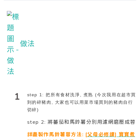
做法
1
step 1: 把所有食材洗淨, 煮熟 (今次我用在超市買
到的碎豬肉, 大家也可以用菜市場買到的豬肉自行
切碎)
step 2: 將蕃茄和馬鈴薯分別用濾網磨壓成蓉
詳盡製作馬鈴薯蓉方法:
[父母必修課] 寶寶煮