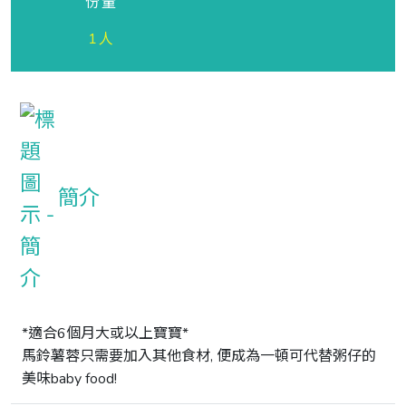
份量
1人
簡介
*適合6個月大或以上寶寶*

馬鈴薯蓉只需要加入其他食材, 便成為一頓可代替粥仔的
美味baby food!