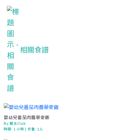
相關食譜
嬰幼兒番茄肉醬藜麥飯
By 靚太Club
時間:
1 小時
| 份量: 1人