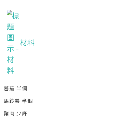
材料
蕃茄 半個
馬鈴薯 半個
豬肉 少許