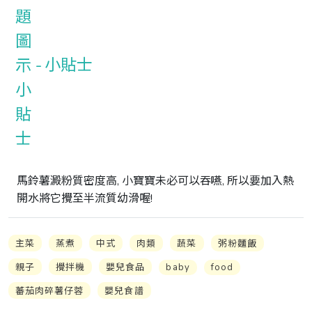
小貼士
馬鈴薯澱粉質密度高, 小寶寶未必可以吞嚥, 所以要加入熱
開水將它攪至半流質幼滑喔!
主菜
蒸煮
中式
肉類
蔬菜
粥粉麵飯
親子
攪拌機
嬰兒食品
baby
food
蕃茄肉碎薯仔蓉
嬰兒食譜