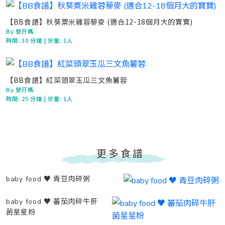
【BB食譜】秋葵粟米雞蓉藜麥 (適合12-18個月大的寶寶)
By 營孖媽
時間:
30 分鐘
| 份量: 1人
【BB食譜】紅菜頭翠玉瓜三文魚薯蓉
By 營孖媽
時間:
25 分鐘
| 份量: 1人
更多食譜
baby food ♥ 青豆肉碎粥
baby food ♥ 蕃茄肉碎牛肝
菌星星粉