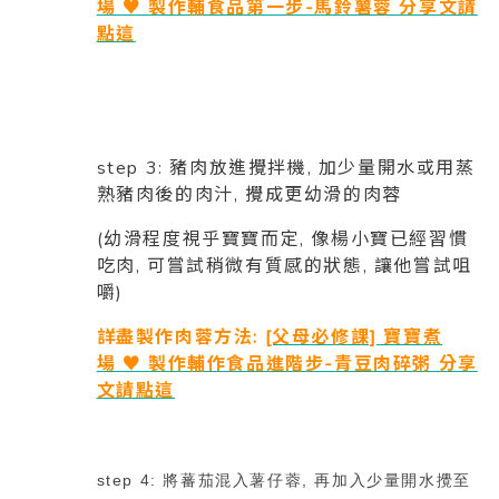
場 ♥ 製作輔食品第一步-馬鈴薯蓉 分享文請
點這
step 3: 豬肉放進攪拌機, 加少量開水或用蒸
熟豬肉後的肉汁, 攪成更幼滑的肉蓉
(幼滑程度視乎寶寶而定, 像楊小寶已經習慣
吃肉, 可嘗試稍微有質感的狀態, 讓他嘗試咀
嚼)
詳盡製作肉蓉方法:
[父母必修課] 寶寶煮
場 ♥ 製作輔作食品進階步-青豆肉碎粥 分享
文請點這
step 4: 將蕃茄混入薯仔蓉, 再加入少量開水攪至