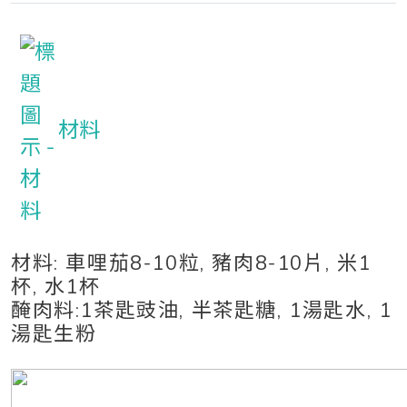
材料
材料: 車哩茄8-10粒, 豬肉8-10片, 米1
杯, 水1杯
醃肉料:1茶匙豉油, 半茶匙糖, 1湯匙水, 1
湯匙生粉