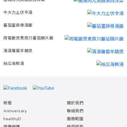
牛大力土伏令湯
蕃茄蛋排骨湯飯
用電飯煲煮原只蕃茄腩片飯
清湯蘿蔔羊腩煲
絲瓜海鮮湯
新婚
關於我們
Anniversary
聯絡我們
healthyD
服務範圍
健康網購
使用條款