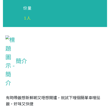
份量
1人
簡介
有時帶飯想新鮮啲又唔想開爐，就試下哩個簡單車哩茄
飯，好味又快捷