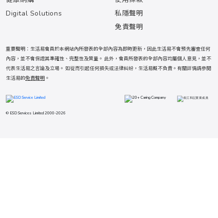
Digital Solutions
私隱聲明
免責聲明
重要聲明：生活易會員於本網站內所發表的全部內容為即時更新，因此生活易不會預先審查任何
內容，並不會保證其準確性、完整性及質量。 此外，會員所發表的全部內容均屬個人意見，並不
代表生活易之言論及立場。 如從而引起任何損失或法律糾紛，生活易概不負責。有關詳情請參閱
生活易的
免責聲明
。
© ESD Services Limited 2000-2026