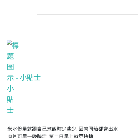
小貼士
米水份量就跟自己煮飯時少些少, 因肉同茄都會出水

肉片可早一晚醃定, 第二日早上就更快捷