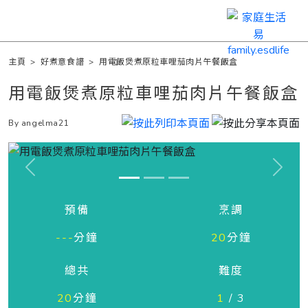
主頁
>
好煮意食譜
>
用電飯煲煮原粒車哩茄肉片午餐飯盒
用電飯煲煮原粒車哩茄肉片午餐飯盒
By angelma21
Previous
Next
預備
烹調
---
分鐘
20
分鐘
總共
難度
20
分鐘
1
/ 3