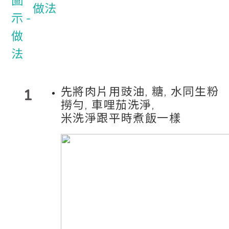
做法
先將肉片用豉油, 糖, 水同生粉
1
撈勻, 車哩茄洗淨,
米洗淨跟平時煮飯一樣