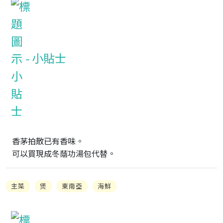
小貼士
香茅拍散已有香味。

可以買現成冬蔭功湯包代替。
主菜
煲
東南亞
海鮮