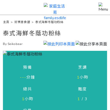
主頁
>
好煮意食譜
>
泰式海鮮冬蔭功粉絲
泰式海鮮冬蔭功粉絲
By Seikobear
預備
烹調
---
分鐘
1
小時
總共
難度
1
小時
1
/ 3