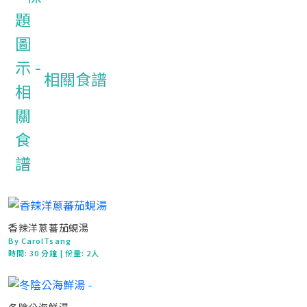
相關食譜
香辣洋蔥蕃茄蜆湯
By CarolTsang
時間:
30 分鐘
| 份量: 2人