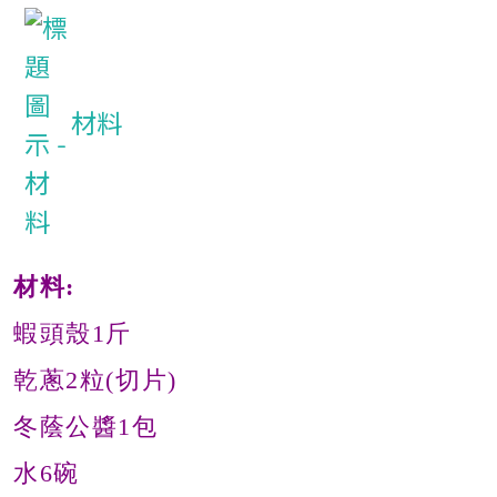
材料
材料:
蝦頭殼1斤
乾蔥2粒(切片)
冬蔭公醬1包
水6碗