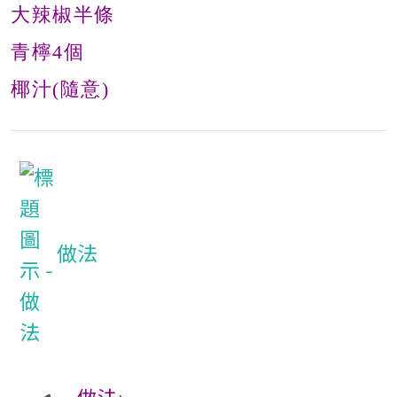
大辣椒半條
青檸4個
椰汁(隨意)
做法