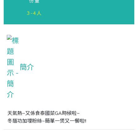
份量
3-4人
簡介
天氣熱~又係食泰國菜GA時候啦~

冬蔭功加埋粉絲~簡單一煲又一餐啦!!