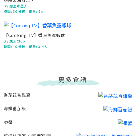
冬陰公海鮮湯 -
By 戀上水星人
時間:
30 分鐘
| 份量: 2人
【Cooking TV】香葉魚露蝦球
By 靚太Club
時間:
10 分鐘
| 份量: 3-4人
更多食譜
香茅蒜香雞翼
海鮮番茄飯
凍蟹