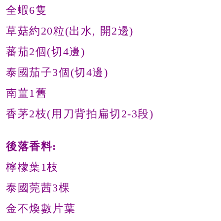
全蝦6隻
草菇約20粒(出水, 開2邊)
蕃茄2個(切4邊)
泰國茄子3個(切4邊)
南薑1舊
香茅2枝(用刀背拍扁切2-3段)
後落香料:
檸檬葉1枝
泰國莞茜3棵
金不煥數片葉