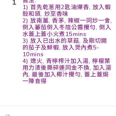
做法:
1
1) 首先乾蔥用2匙油爆香, 放入蝦
殼和頭, 炒至香味
2) 放南薑, 香茅, 辣椒一同炒一會,
倒入蕃茄倒入冬陰公醬攪勻, 倒入
水蓋上蓋小火煮15mins
3) 放入已出水的草菇, 及剛切開
的茄子及鮮蝦, 放入煲內煮5-
10mins
4) 熜火, 青檸榨汁加入湯, 檸檬葉
用力渣後撕碎連同金不換, 加入湯
內, 最後加入椰汁攪勻, 蓋上蓋焗
一陣食得