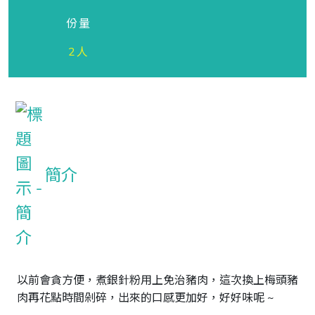
份量
2人
簡介
以前會貪方便，煮銀針粉用上免治豬肉，這次換上梅頭豬
肉再花點時間剁碎，出來的口感更加好，好好味呢 ~