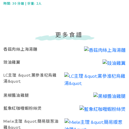
時間:
30 分鐘
| 份量: 2人
更多食譜
香菇肉絲上海湯麵
豉油雞翼
LC主理 &quot;黨參淮杞烏雞
湯&quot;
黑椒醬油雞腿
藍象紅咖喱蝦粉絲煲
Miele主理 &quot;簡易版葱油
雞&quot;