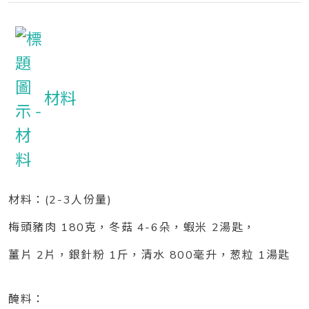
材料
材料：(2-3人份量)
梅頭豬肉 180克，冬菇 4-6朵，蝦米 2湯匙，
薑片 2片，銀針粉 1斤，清水 800毫升，葱粒 1湯匙
醃料：