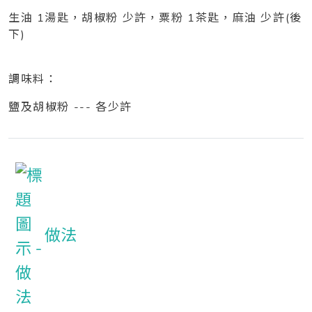
生油 1湯匙，胡椒粉 少許，粟粉 1茶匙，麻油 少許(後
下)
調味料：
鹽及胡椒粉 --- 各少許
做法