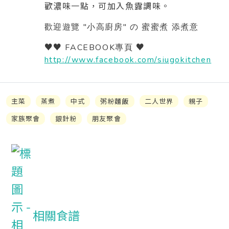
歡濃味一點，可加入魚露調味。
"
"
歡迎遊覽
小高廚房
の
蜜蜜煮
添煮意
♥♥ FACEBOOK
♥
專頁
http://www.facebook.com/siugokitchen
主菜
蒸煮
中式
粥粉麵飯
二人世界
親子
家族聚會
銀針粉
朋友聚會
相關食譜