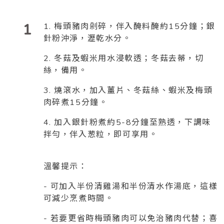
1
1. 梅頭豬肉剁碎，伴入醃料醃約15分鐘；銀
針粉沖淨，瀝乾水分。
2. 冬菇及蝦米用水浸軟透；冬菇去蒂，切
絲，備用。
3. 燒滾水，加入薑片、冬菇絲、蝦米及梅頭
肉碎煮15分鐘。
4. 加入銀針粉煮約5-8分鐘至熟透，下調味
拌勻，伴入葱粒，即可享用。
溫馨提示：
- 可加入半份清雞湯和半份清水作湯底，這樣
可減少烹煮時間。
- 若要更省時梅頭豬肉可以免治豬肉代替；喜