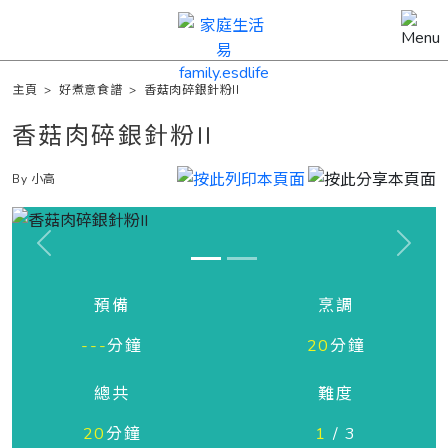
主頁
>
好煮意食譜
>
香菇肉碎銀針粉II
香菇肉碎銀針粉II
By 小高
Previous
Next
預備
烹調
---
分鐘
20
分鐘
總共
難度
20
分鐘
1
/ 3