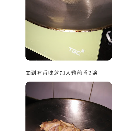
聞到有香味就加入雞煎香2邊