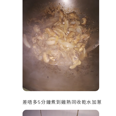
差唔多5分鐘煮到雞熟同收乾水加蔥