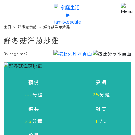
主頁
>
好煮意食譜
>
鮮冬菇洋蔥炒雞
鮮冬菇洋蔥炒雞
By angelma21
預備
烹調
---
分鐘
25
分鐘
總共
難度
25
分鐘
1
/ 3