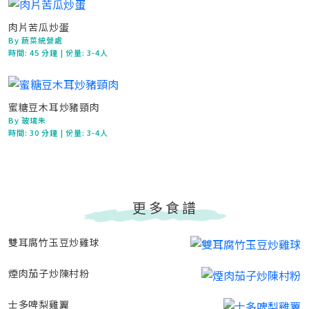
肉片苦瓜炒蛋
By 蔬菜統營處
時間:
45 分鐘
| 份量: 3-4人
蜜糖豆木耳炒豬頸肉
By 玻璃朱
時間:
30 分鐘
| 份量: 3-4人
更多食譜
雙耳腐竹玉豆炒雞球
煙肉茄子炒陳村粉
士多啤梨雞翼