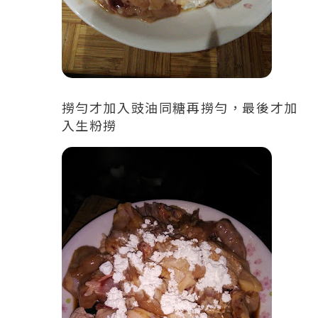
撈勻才加入豉油同糖再撈勻，最後才加
入生粉撈