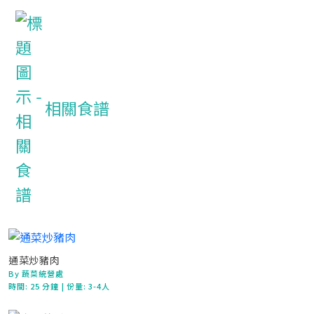
相關食譜
通菜炒豬肉
By 蔬菜統營處
時間:
25 分鐘
| 份量: 3-4人