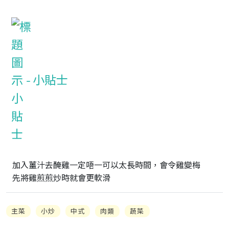
小貼士
加入薑汁去醃雞一定唔一可以太長時間，會令雞變梅

先將雞煎煎炒時就會更軟滑
主菜
小炒
中式
肉類
蔬菜