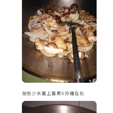
加些少水蓋上蓋煮5分鐘左右