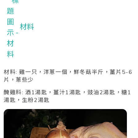
材料
材料: 雞一只，洋蔥一個，鮮冬菇半斤，薑片5-6
片，蔥些少
醃雞料: 酒1湯匙，薑汁1湯匙，豉油2湯匙，糖1
湯匙，生粉2湯匙