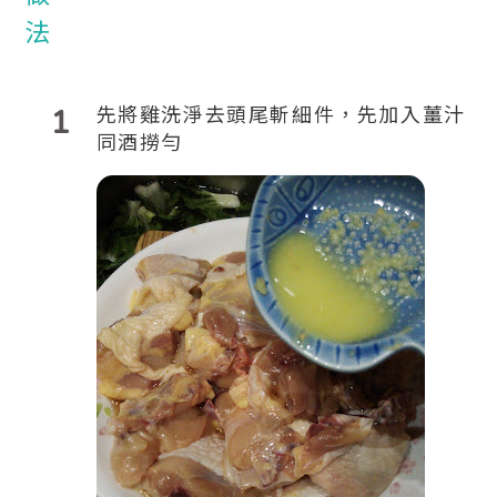
1
先將雞洗淨去頭尾斬細件，先加入薑汁
同酒撈勻