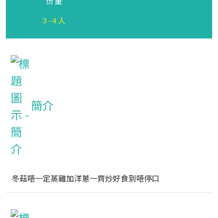
份量
3-4人
簡介
冬菇唔一定蒸雞加洋蔥一齊炒好食到唔停口