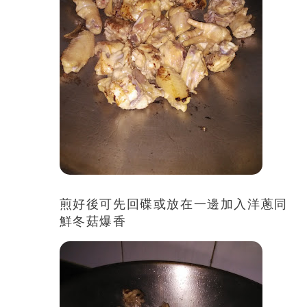
煎好後可先回碟或放在一邊加入洋蔥同
鮮冬菇爆香