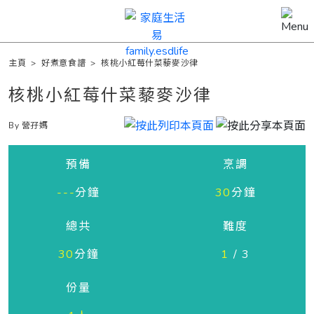
主頁
>
好煮意食譜
>
核桃小紅莓什菜藜麥沙律
核桃小紅莓什菜藜麥沙律
By 營孖媽
預備
烹調
---
分鐘
30
分鐘
總共
難度
30
分鐘
1
/ 3
份量