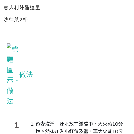
意大利陳醋適量
沙律菜2杯
做法
1
藜麥洗淨，連水放在淺碟中，大火蒸10分
鐘。然後加入小紅莓及鹽，再大火蒸10分