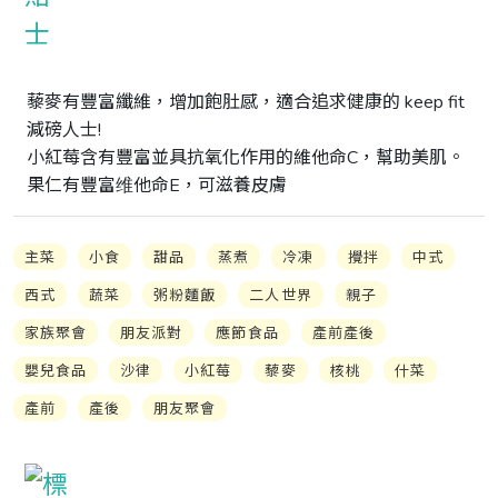
藜麥有豐富纖維，增加飽肚感，適合追求健康的 keep fit 
減磅人士!

小紅莓含有豐富並具抗氧化作用的維他命C，幫助美肌。

果仁有豐富维他命E，可滋養皮膚
主菜
小食
甜品
蒸煮
冷凍
攪拌
中式
西式
蔬菜
粥粉麵飯
二人世界
親子
家族聚會
朋友派對
應節食品
產前產後
嬰兒食品
沙律
小紅莓
藜麥
核桃
什菜
產前
產後
朋友聚會