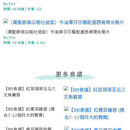
By Fen
時間:
30 分鐘
| 份量: 2人
（萬聖節南瓜嘔吐造型）牛油果莎莎醬配墨西哥粟米脆片
By Fen
時間:
30 分鐘
| 份量: 3-4人
更多食譜
【BB食譜】紅菜頭翠玉瓜三
文魚薯蓉
【BB食譜】紅椰菜雞蓉 (適
合7-12個月大的寶寶)
【BB食譜】番茄蘑菇肉醬