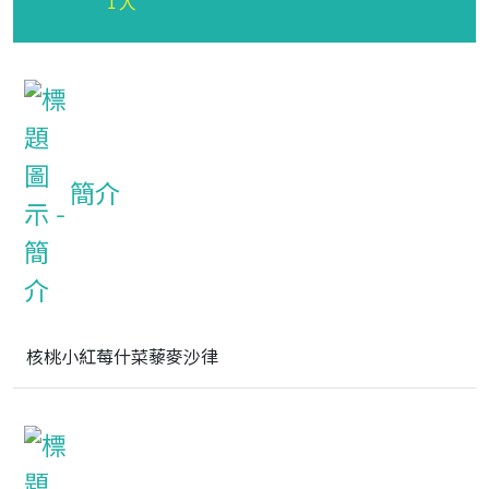
1人
簡介
核桃小紅莓什菜藜麥沙律