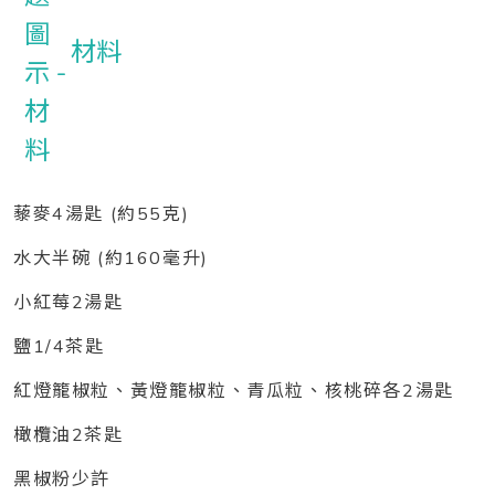
材料
藜麥4湯匙 (約55克)
水大半碗 (約160毫升)
小紅莓2湯匙
鹽1/4茶匙
紅燈籠椒粒、黃燈籠椒粒、青瓜粒、核桃碎各2湯匙
橄欖油2茶匙
黑椒粉少許