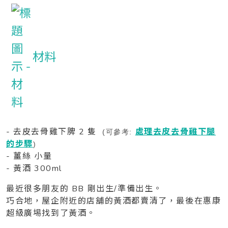
材料
- 去皮去骨雞下脾 2 隻
處理去皮去骨雞下腿
(可參考:
的步驟
)
- 薑絲 小量
- 黃酒 300ml
最近很多朋友的 BB 剛出生/準備出生。
巧合地，屋企附近的店舖的黃酒都賣清了，最後在惠康
超級廣埸找到了黃酒。