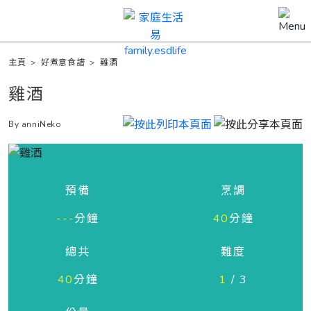
主頁
>
好煮意食譜
>
雞酒
雞酒
By anniNeko
預備
烹調
---
分鐘
40
分鐘
總共
難度
40
分鐘
1
/ 3