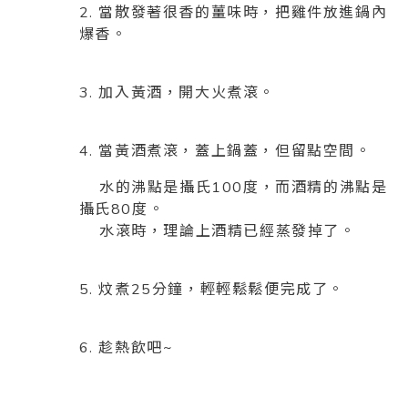
2. 當散發著很香的薑味時，把雞件放進鍋內
爆香。
3. 加入黃酒，開大火煮滾。
4. 當黃酒煮滾，蓋上鍋蓋，但留點空間。
水的沸點是攝氏100度，而酒精的沸點是
攝氏80度。
水滾時，理論上酒精已經蒸發掉了。
5. 炆煮25分鐘，輕輕鬆鬆便完成了。
6. 趁熱飲吧~