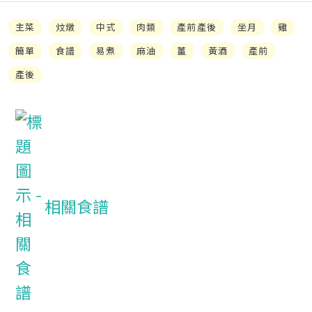
主菜
炆燉
中式
肉類
產前產後
坐月
雞
簡單
食譜
易煮
麻油
薑
黃酒
產前
產後
相關食譜