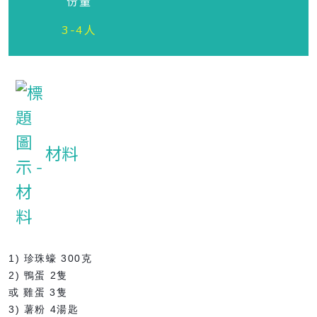
份量
3-4人
材料
1) 珍珠蠔 300克
2) 鴨蛋 2隻
或 雞蛋 3隻
3) 薯粉 4湯匙