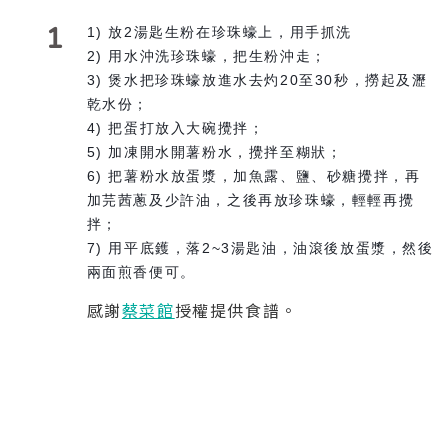
1
1) 放2湯匙生粉在珍珠蠔上，用手抓洗
2) 用水沖洗珍珠蠔，把生粉沖走；
3) 煲水把珍珠蠔放進水去灼20至30秒，撈起及瀝
乾水份；
4) 把蛋打放入大碗攪拌；
5) 加凍開水開薯粉水，攪拌至糊狀；
6) 把薯粉水放蛋漿，加魚露、鹽、砂糖攪拌，再
加芫茜蔥及少許油，之後再放珍珠蠔，輕輕再攪
拌；
7) 用平底鑊，落2~3湯匙油，油滾後放蛋漿，然後
兩面煎香便可。
感謝
蔡菜館
授權提供食譜。