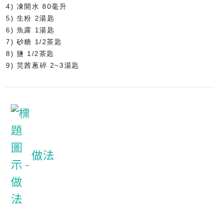
4) 凍開水 80毫升
5) 生粉 2湯匙
6) 魚露 1湯匙
7) 砂糖 1/2茶匙
8) 鹽 1/2茶匙
9) 芫茜蔥碎 2~3湯匙
做法