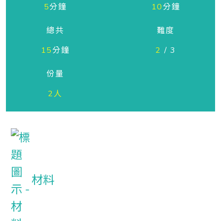
5
分鐘
10
分鐘
總共
難度
15
分鐘
2
/ 3
份量
2人
材料