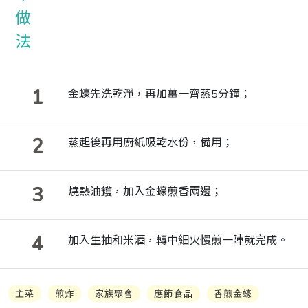
1
金蠔先洗乾淨，再加薑一齊蒸5分鐘；
2
蒸起後再用廚紙吸乾水份，備用；
3
燒熱油鑊，加入金蠔煎香兩邊；
4
加入生抽和米酒，轉中細火慢煎一陣就完成。
主菜
煎炸
家族聚會
應節食品
香煎金蠔