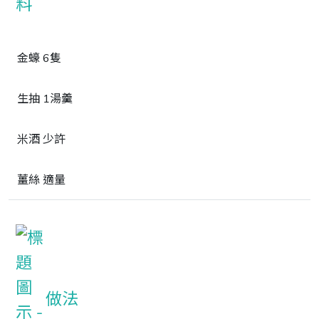
金蠔 6隻
生抽 1湯羹
米酒 少許
薑絲 適量
做法