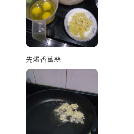
先爆香薑蒜