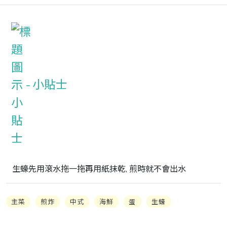
小貼士
生蠔先用滾水拖一拖再用紙抹乾, 煎時就不會出水
主菜
煎炸
中式
海鮮
蛋
生蠔