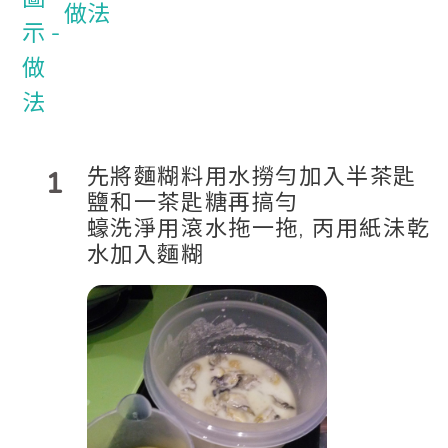
做法
先將麵糊料用水撈勻加入半茶匙
1
鹽和一茶匙糖再搞勻
蠔洗淨用滾水拖一拖, 丙用紙沬乾
水加入麵糊