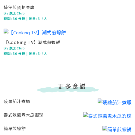
蠔仔煎蛋扒豆腐
By 靚太Club
時間:
30 分鐘
| 份量: 3-4人
【Cooking TV】潮式煎蠔餅
By 靚太Club
時間:
30 分鐘
| 份量: 3-4人
更多食譜
菠蘿茄汁煮蝦
泰式辣醬煮木瓜蝦球
簡單煎蠔餅