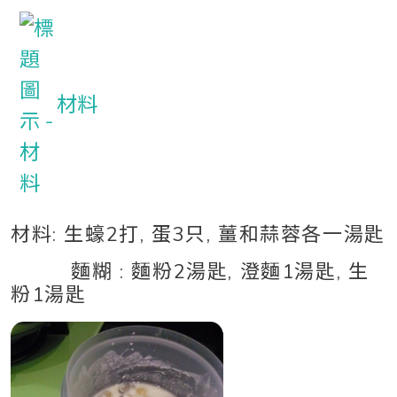
材料
材料: 生蠔2打, 蛋3只, 薑和蒜蓉各一湯匙
麵糊 : 麵粉2湯匙, 澄麵1湯匙, 生
粉1湯匙