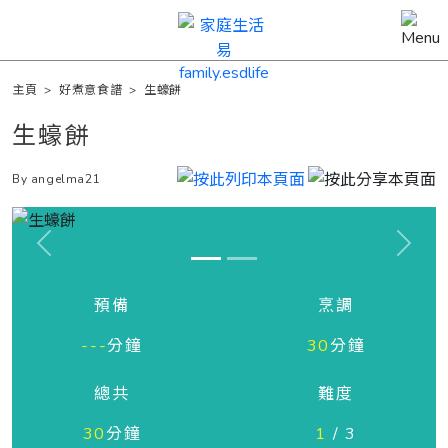
主頁
>
好煮意食譜
>
生蠔餅
生蠔餅
By angelma21
Previous
Next
預備
烹調
---
分鐘
30
分鐘
總共
難度
30
分鐘
1
/ 3