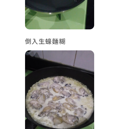
倒入生蠔麵糊