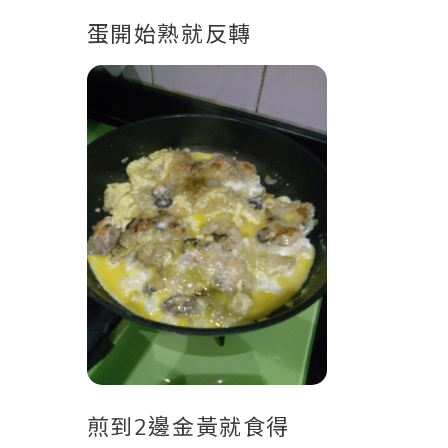
蛋開始熟就反轉
煎到2邊金黃就食得