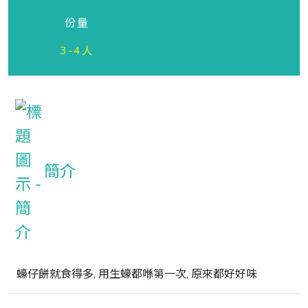
份量
3-4人
簡介
蠔仔餅就食得多, 用生蠔都喺第一次, 原來都好好味