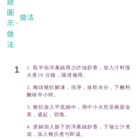
做法
1
1.
取半份洋蔥絲用少許油炒香，加入汁料慢
火煮10 分鐘，隔渣備用。
2.
梅頭豬扒解凍，洗淨，抹乾水分，下醃料
醃味半小時。
3.
豬扒放入平底鍋中，用中小火煎至兩面金
黃，盛起，切塊。
4.
原鍋加入餘下的洋蔥絲炒香，下瑞士汁煮
滾，加入豬扒煮勻即成。