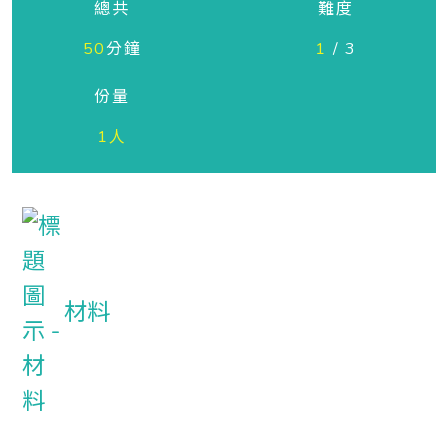
總共
難度
50
分鐘
1
/ 3
份量
1人
材料