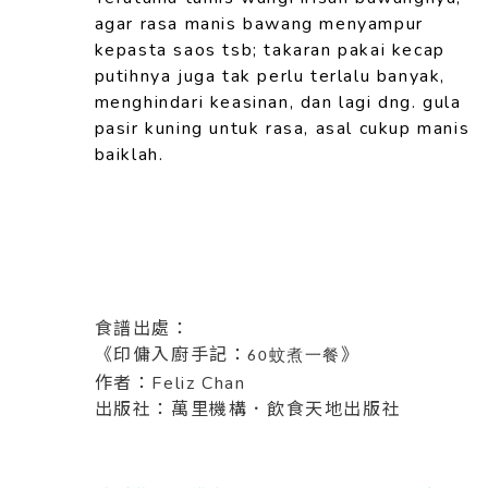
agar rasa manis
bawang menyampur
kepasta saos tsb; takaran pakai kecap
putihnya juga tak perlu terlalu banyak,
menghindari
keasinan, dan lagi dng. gula
pasir kuning untuk rasa, asal
cukup manis
baiklah.
食譜出處：
《印傭入廚手記：
》
蚊煮一餐
60
作者：Feliz Chan
出版社：萬里機構．飲食天地出版社