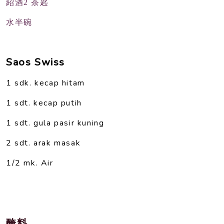
紹酒2 茶匙
水半碗
Saos Swiss
1 sdk. kecap hitam
1 sdt. kecap putih
1 sdt. gula pasir kuning
2 sdt. arak masak
1/2 mk. Air
醃料