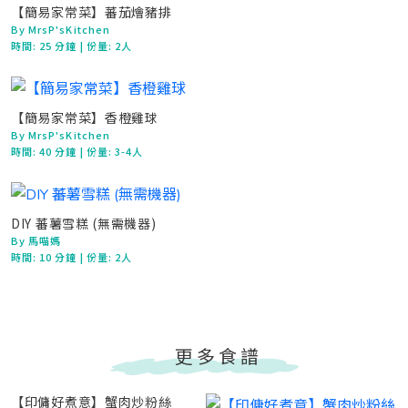
【簡易家常菜】蕃茄燴豬排
By MrsP'sKitchen
時間:
25 分鐘
| 份量: 2人
【簡易家常菜】香橙雞球
By MrsP'sKitchen
時間:
40 分鐘
| 份量: 3-4人
DIY 蕃薯雪糕 (無需機器)
By 馬喵媽
時間:
10 分鐘
| 份量: 2人
更多食譜
【印傭好煮意】蟹肉炒粉絲