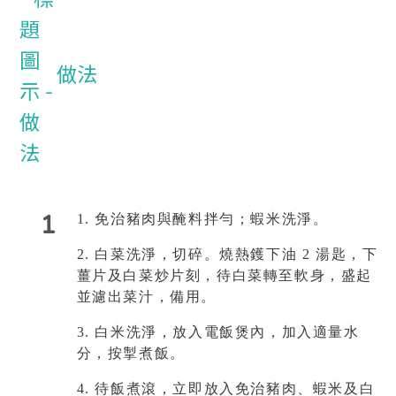
做法
1
1.
免治豬肉與醃料拌勻；蝦米洗淨。
2.
白菜洗淨，切碎。燒熱鑊下油 2 湯匙，下
薑片及白菜炒片刻，待白菜轉至軟身，盛起
並濾出菜汁，備用。
3.
白米洗淨，放入電飯煲內，加入適量水
分，按掣煮飯。
4.
待飯煮滾，立即放入免治豬肉、蝦米及白