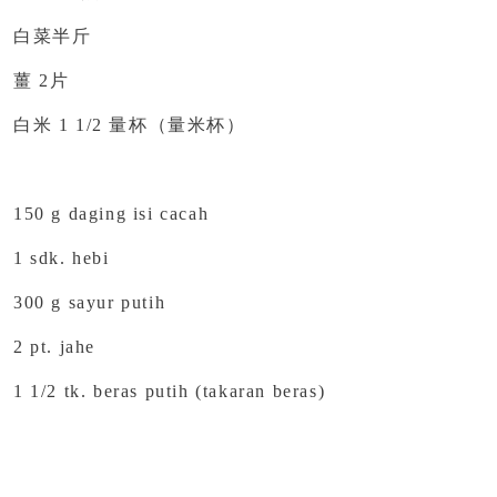
白菜半斤
薑 2片
白米 1 1/2 量杯（量米杯）
150 g daging isi cacah
1 sdk. hebi
300 g sayur putih
2 pt. jahe
1 1/2 tk. beras putih (takaran beras)