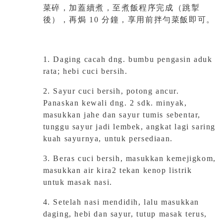
菜碎，加蓋續煮，至煮飯程序完成（跳掣
後），再焗 10 分鐘，享用前拌勻菜飯即可。
1. Daging cacah dng. bumbu pengasin aduk
rata; hebi cuci bersih.
2. Sayur cuci bersih, potong ancur.
Panaskan kewali dng. 2 sdk. minyak,
masukkan jahe dan sayur tumis sebentar,
tunggu sayur jadi lembek,
angkat lagi saring
kuah sayurnya, untuk persediaan.
3. Beras cuci bersih, masukkan kemejigkom,
masukkan air kira2 tekan
kenop listrik
untuk masak nasi.
4. Setelah nasi mendidih, lalu masukkan
daging, hebi dan sayur, tutup masak terus,