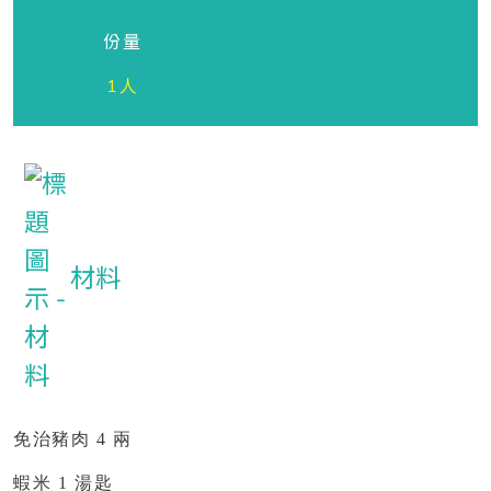
份量
1人
材料
免治豬肉 4 兩
蝦米 1 湯匙