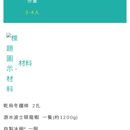
份量
3-4人
材料
乾烏冬麵條 2扎
游水波士頓龍蝦 一隻(約1200g)
自製冰碗* 一個