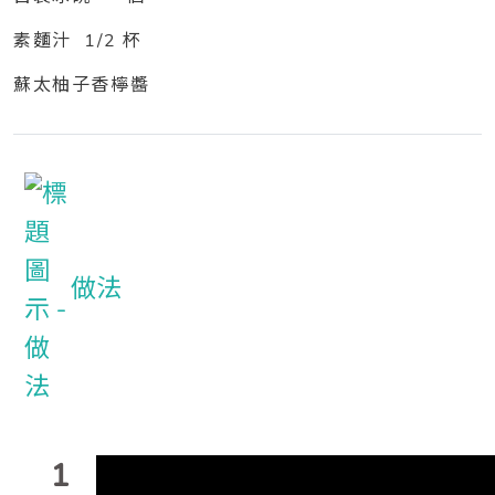
素麵汁 1/2 杯
蘇太柚子香檸醬
做法
1