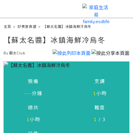
主頁
>
好煮意食譜
>
【蘇太名醬】冰鎮海鮮冷烏冬
【蘇太名醬】冰鎮海鮮冷烏冬
By 靚太Club
預備
烹調
---
分鐘
1
小時
總共
難度
1
小時
1
/ 3