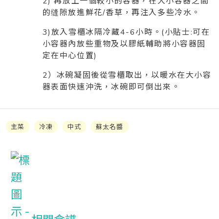
2) 再放上一個較小的容器，在大小容器之間
的缝隙放進鮮花/香草，再注入多些冷水。
3)放入雪櫃冰隔冷藏4-6小時。(小貼士:可在
小容器內放些重物及以膠紙輔助將小容器固
定在中心位置)
2）冰碗凝固後從雪櫃取出，以暖水在大小容
器表面快速沖洗，冰碗即可倒出來。
主菜
冷凍
中式
蘇太名醬