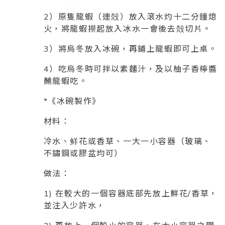
2）原隻龍蝦（連殻）放入滾水灼十二分鐘熄
火，將龍蝦撈起放入冰水一會後去殻切片。
3）將烏冬放入冰碗，再鋪上龍蝦即可上桌。
4）吃烏冬時可拌以素麵汁，及以柚子香檸醬
蘸龍蝦吃。
*《冰碗製作》
材料：
冷水、鲜花或香草、一大一小容器（玻璃、
不鏽鋼或膠盆均可）
做法：
1) 在較大的一個容器底部先放上鮮花/香草，
並注入少許水，