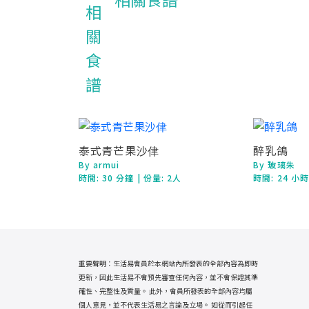
相關食譜
泰式青芒果沙侓
醉乳鴿
By armui
By 玻璃朱
時間:
30 分鐘
| 份量: 2人
時間:
24 小
重要聲明：生活易會員於本網站內所發表的全部內容為即時
更新，因此生活易不會預先審查任何內容，並不會保證其準
確性、完整性及質量。 此外，會員所發表的全部內容均屬
個人意見，並不代表生活易之言論及立場。 如從而引起任