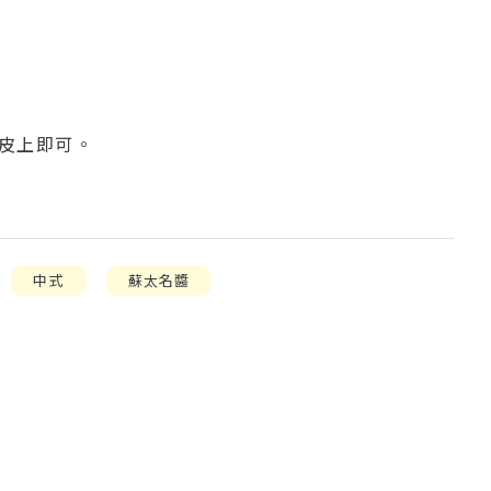
粉皮上即可。
中式
蘇太名醬