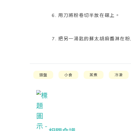
6. 用刀將粉卷切半放在碟上。
7. 把另一湯匙的蘇太胡麻醬淋在
頭盤
小食
蒸煮
冷凍