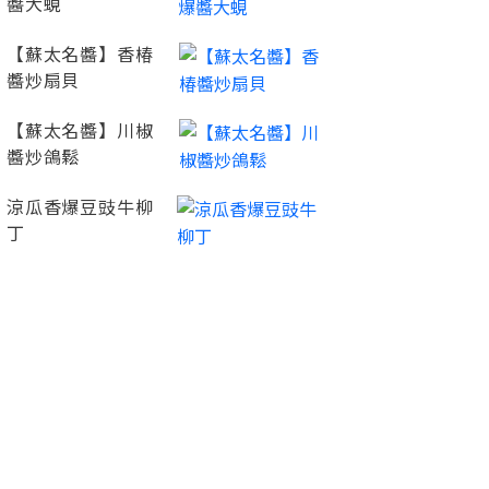
醬大蜆
【蘇太名醬】香椿
醬炒扇貝
【蘇太名醬】川椒
醬炒鴿鬆
涼瓜香爆豆豉牛柳
丁