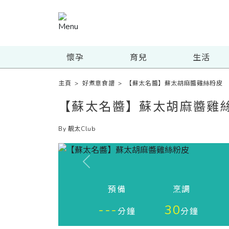
懷孕
育兒
生活
主頁
>
好煮意食譜
>
【蘇太名醬】蘇太胡麻醬雞絲粉皮
【蘇太名醬】蘇太胡麻醬雞
By 靚太Club
Previous
預備
烹調
---
30
分鐘
分鐘