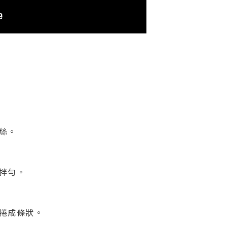
切絲。
絲拌勻。
絲捲成條狀。