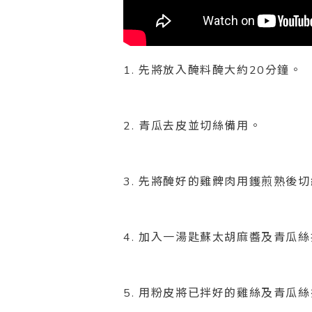
1. 先將放入醃料醃大約20分鐘。
2. 青瓜去皮並切絲備用。
3. 先將醃好的雞髀肉用鑊煎熟後
4. 加入一湯匙蘇太胡麻醬及青瓜
5. 用粉皮將已拌好的雞絲及青瓜