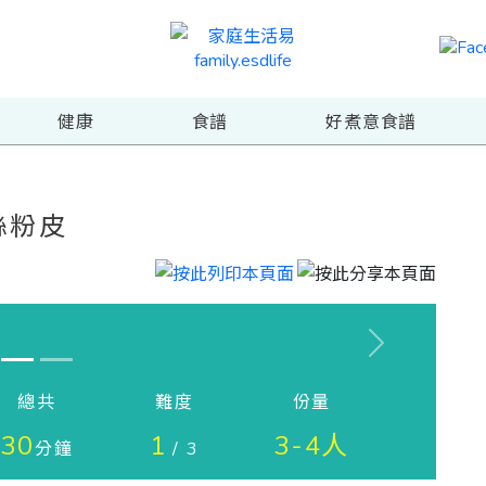
健康
食譜
好煮意食譜
絲粉皮
Next
總共
難度
份量
30
1
3-4人
分鐘
/ 3