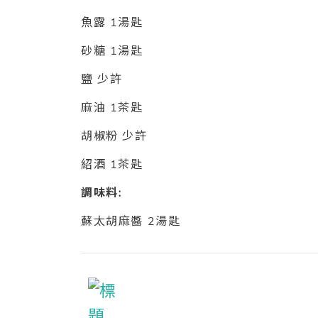
魚露 1湯匙
砂糖 1湯匙
鹽 少許
麻油 1茶匙
胡椒粉 少許
紹酒 1茶匙
調味料:
蘇太胡麻醬 2湯匙