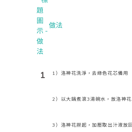
做法
1
1）洛神花洗淨，去綠色花芯備用
2）以大鍋煮滾3湯碗水，放洛神花
3）洛神花撈起，加壓取出汁液放