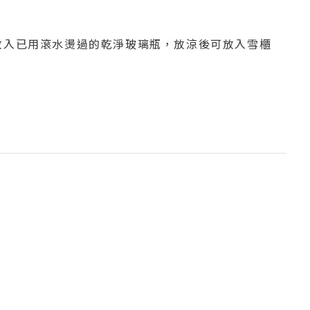
放入已用滾水燙過的乾淨玻璃瓶，放涼後可放入雪櫃