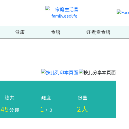
健康
食譜
好煮意食譜
總共
難度
份量
45
1
2人
分鐘
/ 3