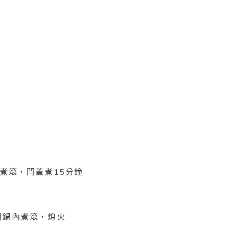
煮滾，閂蓋煮15分鐘
回鍋內煮滾，熄火