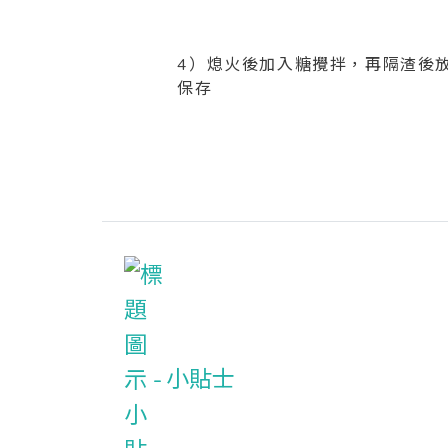
4）熄火後加入糖攪拌，再隔渣後
保存
小貼士