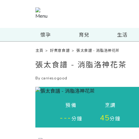
懷孕
育兒
生活
主頁
>
好煮意食譜
>
張太食譜 - 消脂洛神花茶
張太食譜 - 消脂洛神花茶
By carriesogood
預備
烹調
---
45
分鐘
分鐘