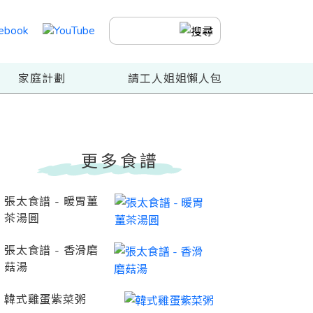
家庭計劃
請工人姐姐懶人包
更多食譜
張太食譜 - 暖胃薑
茶湯圓
張太食譜 - 香滑磨
菇湯
韓式雞蛋紫菜粥