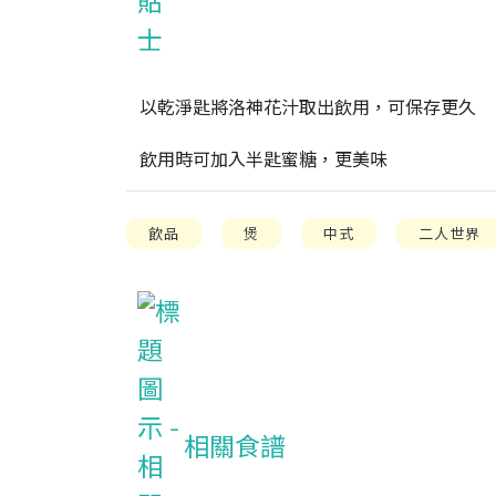
以乾淨匙將洛神花汁取出飲用，可保存更久

飲用時可加入半匙蜜糖，更美味
飲品
煲
中式
二人世界
相關食譜