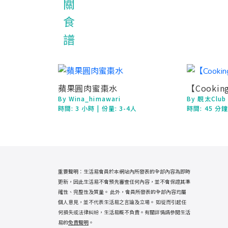
蘋果圓肉蜜棗水
【Cooki
By Wina_himawari
By 靚太Club
時間:
3 小時
| 份量: 3-4人
時間:
45 分
重要聲明：生活易會員於本網站內所發表的全部內容為即時
更新，因此生活易不會預先審查任何內容，並不會保證其準
確性、完整性及質量。 此外，會員所發表的全部內容均屬
個人意見，並不代表生活易之言論及立場。 如從而引起任
何損失或法律糾紛，生活易概不負責。有關詳情請參閱生活
易的
免責聲明
。