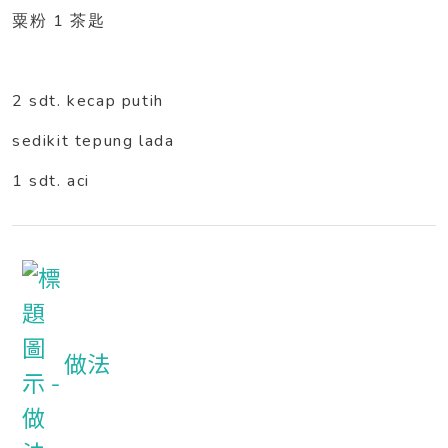
1
粟粉
茶匙
2 sdt. kecap putih
sedikit tepung lada
1 sdt. aci
做法