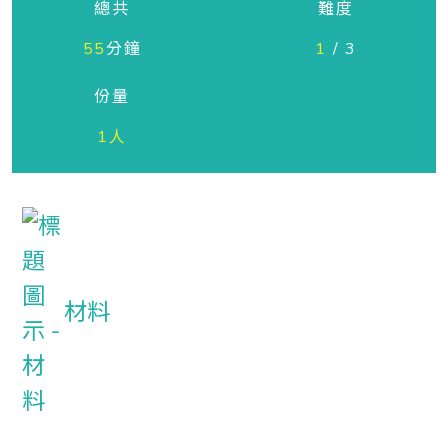
總共
難度
55
分鐘
1
/ 3
份量
1人
材料