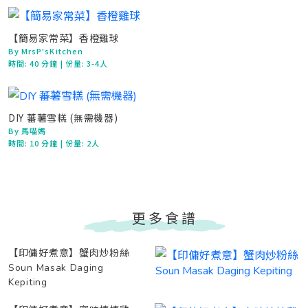
【簡易家常菜】香橙雞球
By MrsP'sKitchen
時間:
40 分鐘
| 份量: 3-4人
DIY 蕃薯雪糕 (無需機器)
By 馬喵媽
時間:
10 分鐘
| 份量: 2人
更多食譜
【印傭好煮意】蟹肉炒粉絲
Soun Masak Daging
Kepiting