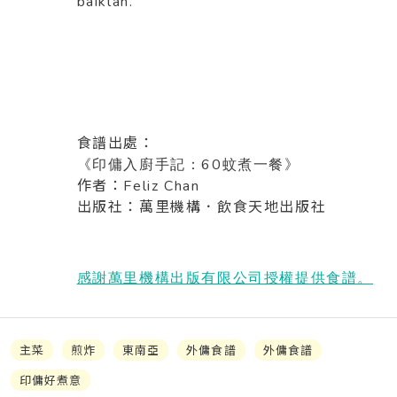
baiklah.
食譜出處：
60
《印傭入廚手記：
蚊煮一餐》
作者：Feliz Chan
出版社：萬里機構．飲食天地出版社
感謝萬里機構出版有限公司授權提供食譜。
主菜
煎炸
東南亞
外傭食譜
外傭食譜
印傭好煮意