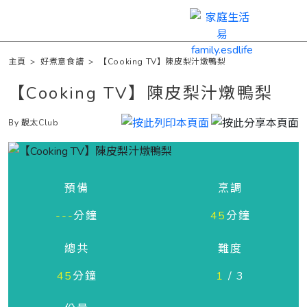
主頁
>
好煮意食譜
>
【Cooking TV】陳皮梨汁燉鴨梨
【Cooking TV】陳皮梨汁燉鴨梨
By 靚太Club
預備
烹調
---
分鐘
45
分鐘
總共
難度
45
分鐘
1
/ 3