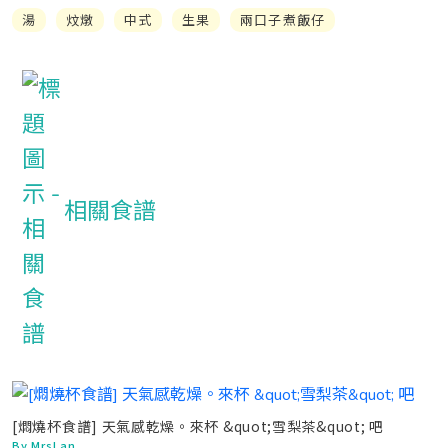
湯
炆燉
中式
生果
兩口子煮飯仔
相關食譜
[燜燒杯食譜] 天氣感乾燥。來杯 &quot;雪梨茶&quot; 吧
By MrsLan