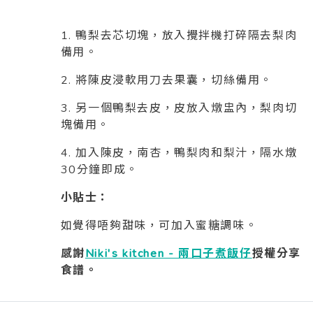
1. 鴨梨去芯切塊，放入攪拌機打碎隔去梨肉
備用。
2. 將陳皮浸軟用刀去果囊，切絲備用。
3. 另一個鴨梨去皮，皮放入燉盅內，梨肉切
塊備用。
4. 加入陳皮，南杏，鴨梨肉和梨汁，隔水燉
30分鐘即成。
小貼士：
如覺得唔夠甜味，可加入蜜糖調味。
感謝
Niki's kitchen - 兩口子煮飯仔
授權分享
食譜。