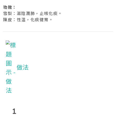
功效：
雪梨：滋陰潤肺，止咳化痰。
陳皮：性温，化痰健胃。
做法
1