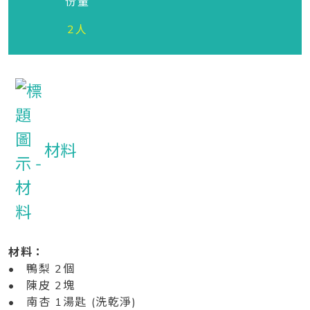
份量
2人
材料
材料：
• 鴨梨 2個
• 陳皮 2塊
• 南杏 1湯匙 (洗乾淨)