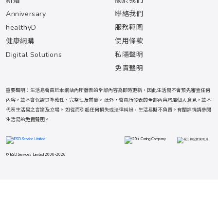
新婚
關於我們
Anniversary
聯絡我們
healthyD
服務範圍
健康網購
使用條款
Digital Solutions
私隱聲明
免責聲明
重要聲明：生活易會員於本網站內所發表的全部內容為即時更新，因此生活易不會預先審查任何
內容，並不會保證其準確性、完整性及質量。 此外，會員所發表的全部內容均屬個人意見，並不
代表生活易之言論及立場。 如從而引起任何損失或法律糾紛，生活易概不負責。有關詳情請參閱
生活易的
免責聲明
。
© ESD Services Limited 2000-2026