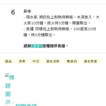
6
最後:
- 隔水蒸: 將奶包上耐熱保鮮紙，水滾放入，大
火蒸10分鐘。熄火待3分鐘。開蓋取出。
- 蒸爐: 同樣包上耐熱保鮮紙，100度蒸10分
鐘，待3分鐘取出。
感謝
蔡菜館
授權提供食譜。
甜品
蒸煮
中式
朋友派對
雙皮奶
朋友聚會