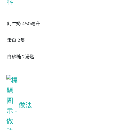
純牛奶 450毫升
蛋白 2隻
白砂糖 2湯匙
做法