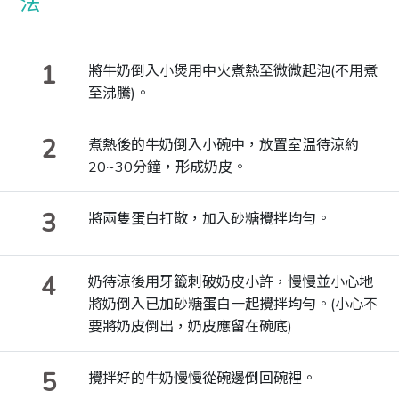
1
將牛奶倒入小煲用中火煮熱至微微起泡(不用煮
至沸騰)。
2
煮熱後的牛奶倒入小碗中，放置室温待涼約
20~30分鐘，形成奶皮。
3
將兩隻蛋白打散，加入砂糖攪拌均勻。
4
奶待涼後用牙籤刺破奶皮小許，慢慢並小心地
將奶倒入已加砂糖蛋白一起攪拌均勻。(小心不
要將奶皮倒出，奶皮應留在碗底)
5
攪拌好的牛奶慢慢從碗邊倒回碗裡。