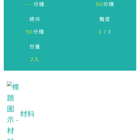
---
分鐘
50
分鐘
總共
難度
50
分鐘
2
/ 3
份量
2人
材料