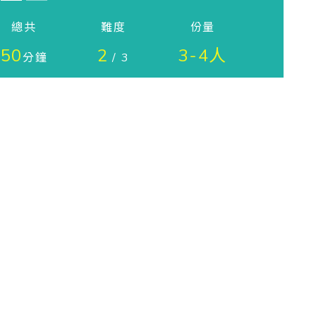
總共
難度
份量
50
2
3-4人
分鐘
/ 3