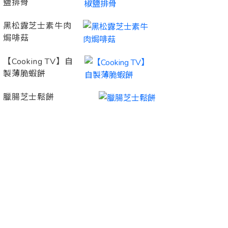
鹽排骨
黑松露芝士素牛肉
焗啡菇
【Cooking TV】自
製薄脆蝦餅
臘腸芝士鬆餅