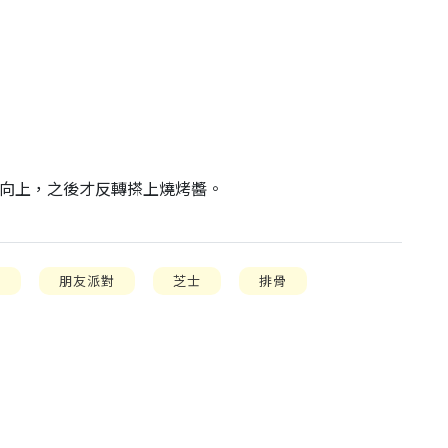
骨向上，之後才反轉搽上燒烤醬。

會
朋友派對
芝士
排骨