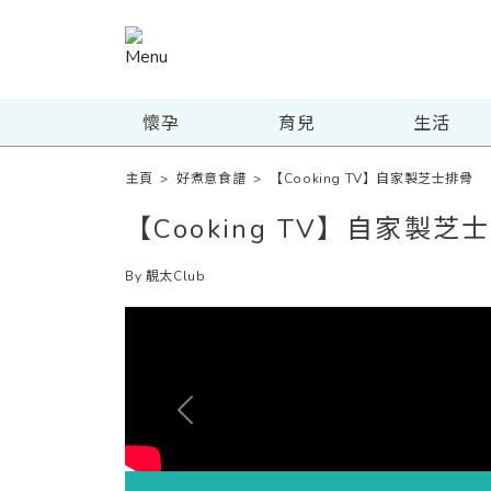
懷孕
育兒
生活
主頁
>
好煮意食譜
>
【Cooking TV】自家製芝士排骨
【Cooking TV】自家製芝
By 靚太Club
Previous