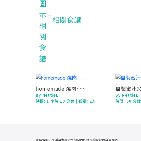
相關食譜
homemade 燒肉~~~
自製蜜汁
By NettieL
By NettieL
時間:
1 小時 10 分鐘
| 份量: 2人
時間:
50 分
重要聲明：生活易會員於本網站內所發表的全部內容為即時