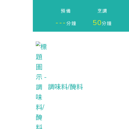
預備
烹調
---
50
分鐘
分鐘
調味料/醃料