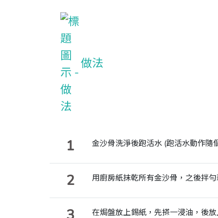
做法
1
金沙骨洗淨後跑活水 (跑活水動作隨
2
用廚房紙抹乾所有金沙骨，之後拌勻
3
在焗盤放上錫紙，先搽一浸油，後放