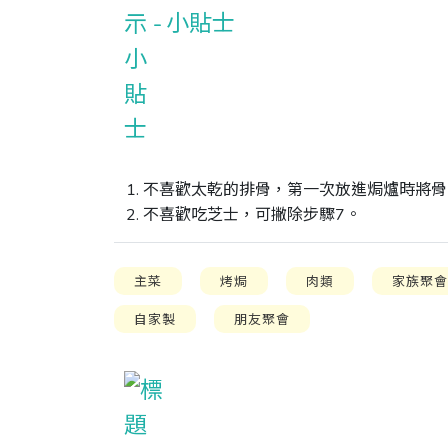
小貼士
1. 不喜歡太乾的排骨，第一次放進焗爐時將
2. 不喜歡吃芝士，可撇除步驟7。
主菜
烤焗
肉類
家族聚
自家製
朋友聚會