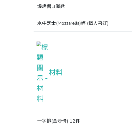
燒烤醬 3湯匙
水牛芝士(Mozzarella)碎 (個人喜好)
材料
一字排(金沙骨) 12件