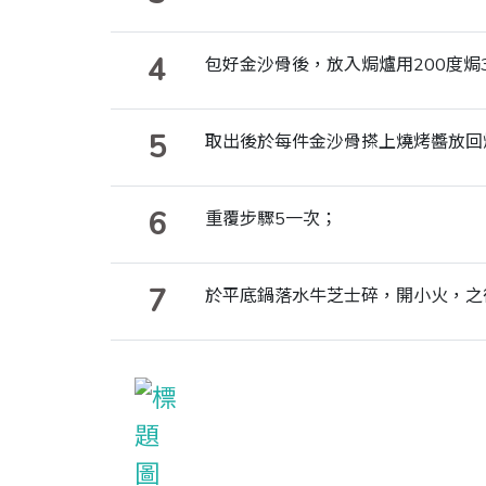
4
包好金沙骨後，放入焗爐用200度焗
5
取出後於每件金沙骨搽上燒烤醬放回
6
重覆步驟5一次；
7
於平底鍋落水牛芝士碎，開小火，之