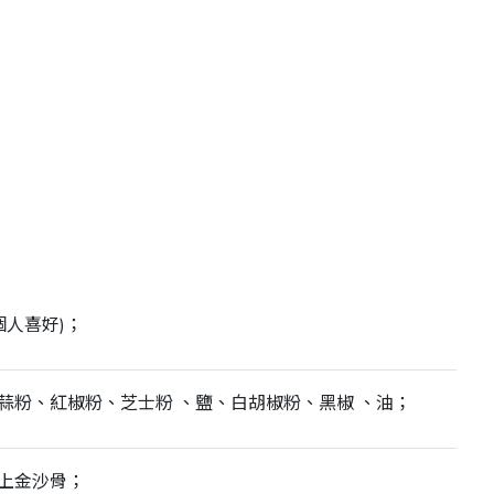
個人喜好)；
蒜粉、紅椒粉、芝士粉 、鹽、白胡椒粉、黑椒 、油；
上金沙骨；