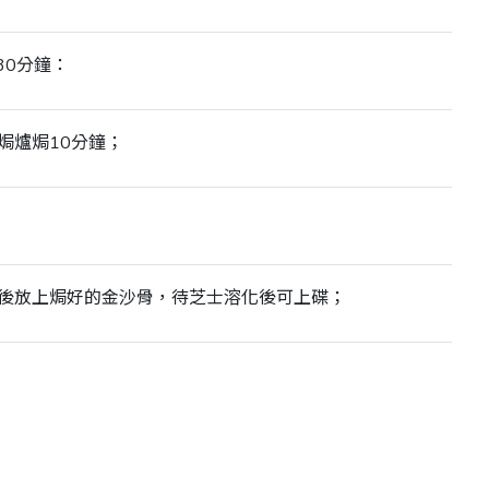
30分鐘：
焗爐焗10分鐘；
後放上焗好的金沙骨，待芝士溶化後可上碟；