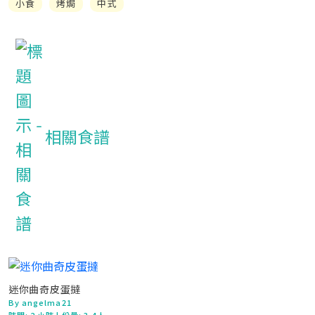
小食
烤焗
中式
相關食譜
迷你曲奇皮蛋撻
By angelma21