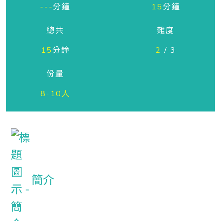
---
分鐘
15
分鐘
總共
難度
15
分鐘
2
/ 3
份量
8-10人
簡介