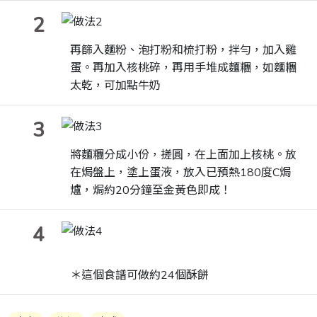
2
再篩入麵粉、泡打粉和梳打粉，拌勻，加入雞
蛋。再加入核桃碎，再用手堆成麵糰，如麵糰
太乾，可加點牛奶
3
將麵糰分成小份，搓圓，在上面加上核桃。放
在焗盤上，塗上蛋液，放入已預熱180度C焗
爐，焗約20分鐘至金黃色即成！
4
＊這個食譜可做約24個酥餅