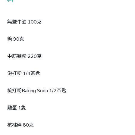
無鹽牛油 100克
糖 90克
中筋麵粉 220克
泡打粉 1/4茶匙
梳打粉Baking Soda 1/2茶匙
雞蛋 1隻
核桃碎 80克