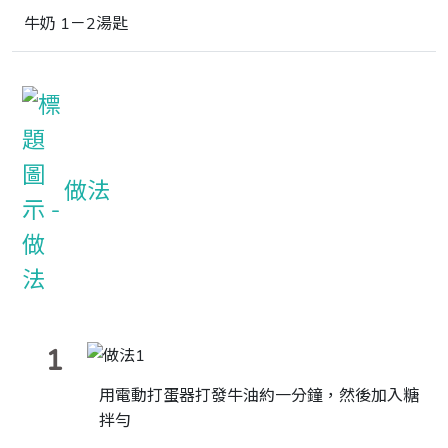
牛奶 1－2湯匙
做法
1
用電動打蛋器打發牛油約一分鐘，然後加入糖
拌勻