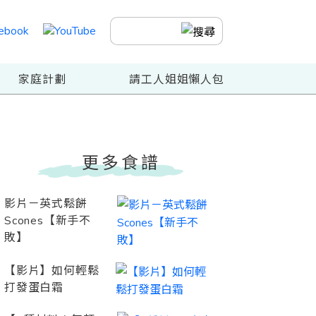
家庭計劃
請工人姐姐懶人包
更多食譜
影片－英式鬆餅
Scones【新手不
敗】
【影片】如何輕鬆
打發蛋白霜