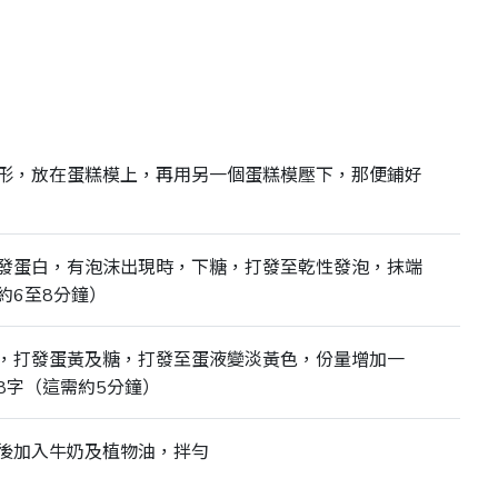
形，放在蛋糕模上，再用另一個蛋糕模壓下，那便鋪好
發蛋白，有泡沫出現時，下糖，打發至乾性發泡，抹端
約6至8分鐘）
，打發蛋黃及糖，打發至蛋液變淡黃色，份量增加一
8字（這需約5分鐘）
後加入牛奶及植物油，拌勻