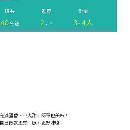
總共
難度
份量
40
2
3-4人
分鐘
/ 3
滿蛋香，不太甜，簡單但美味！ 

己做就更有口感，更好味喇！ 
