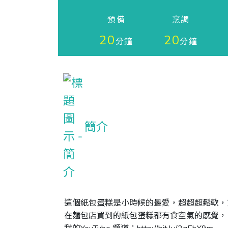
預備
烹調
20
20
分鐘
分鐘
簡介
這個紙包蛋糕是小時候的最愛，超超超鬆軟，充
在麵包店買到的紙包蛋糕都有食空氣的感覺，自