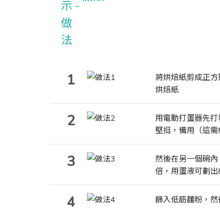
1
將烘焙紙剪成正方
烘焙紙
2
用電動打蛋器先打
堅挺，備用（這需
3
然後在另一個碗內
倍，用蛋液可劃出
4
篩入低筋麵粉，然