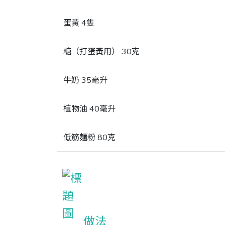
蛋黃 4隻
糖（打蛋黃用） 30克
牛奶 35毫升
植物油 40毫升
低筋麵粉 80克
做法