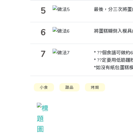
5
最後，分三次將蛋
6
將蛋糕糊倒入模具
7
* ??個食譜可做
* ??定要用低筋
*如沒有紙包蛋糕模具
小食
甜品
烤焗