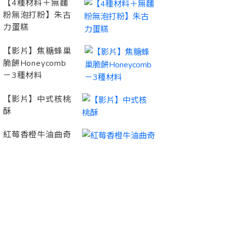
【4種材料＋無麵
粉無泡打粉】朱古
力蛋糕
【影片】焦糖蜂巢
脆餅Honeycomb
－3種材料
【影片】中式核桃
酥
紅莓香橙牛油曲奇