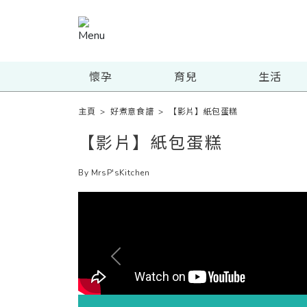
懷孕
育兒
生活
主頁
>
好煮意食譜
>
【影片】紙包蛋糕
【影片】紙包蛋糕
By MrsP'sKitchen
Previous