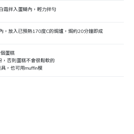
白霜拌入蛋糊內，輕力拌勻
內，放入已預熱170度C的焗爐，焗約20分鐘即成
約6個蛋糕
麵粉，否則蛋糕不會很鬆軟的
，也可用muffin模