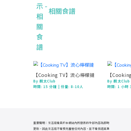
相關食譜
【Cooking TV】流心檸檬撻
【Cooki
By 靚太Club
By 靚太Club
時間:
15 分鐘
| 份量: 8-10人
時間:
1 小時 
重要聲明：生活易會員於本網站內所發表的全部內容為即時
更新，因此生活易不會預先審查任何內容，並不會保證其準