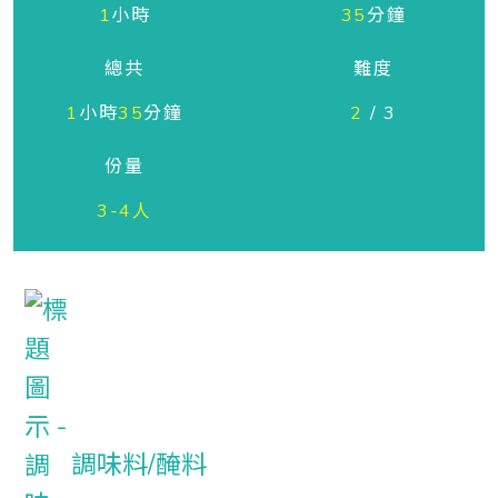
1
小時
35
分鐘
總共
難度
1
小時
35
分鐘
2
/ 3
份量
3-4人
調味料/醃料