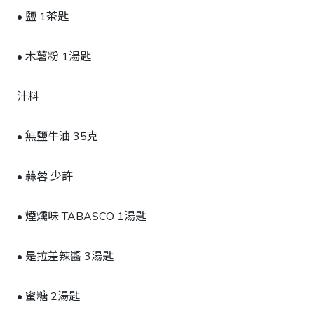
• 鹽 1茶匙
• 木薯粉 1湯匙
汁料
• 無鹽牛油 35克
• 蒜蓉 少許
• 煙燻味 TABASCO 1湯匙
• 是拉差辣醬 3湯匙
• 蜜糖 2湯匙