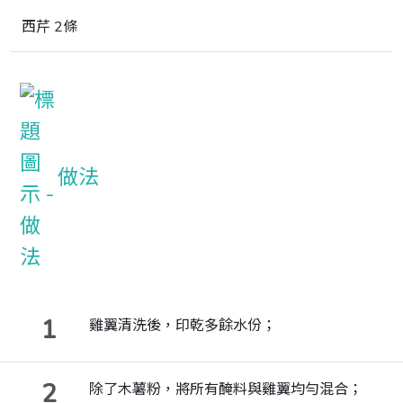
西芹 2條
做法
1
雞翼清洗後，印乾多餘水份；
2
除了木薯粉，將所有醃料與雞翼均勻混合；