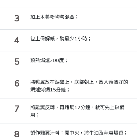
3
加上木薯粉均勻混合；
4
包上保解紙，醃最少1小時；
5
預熱焗爐200度；
6
將雞翼放在焗盤上，底部朝上，放入預熱好的
焗爐烤焗15分鐘；
7
將雞翼反轉，再烤焗12分鐘，就可先上碟備
用；
8
製作雞翼汁料：開中火，將牛油及蒜蓉爆香；