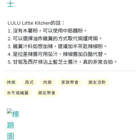
LULU Little Kitchen的話：

1. 沒有木薯粉，可以使用中筋麵粉。

2. 可以選擇油炸雞翼的方式取代焗爐烤焗。

3. 雞翼汁料如想加辣，建議加半茶匙辣椒粉。

4. 是拉差辣醬可用茄汁、辣椒醬加白醋代替。

5. 甘筍及西芹條沾上藍芝士醬汁，真的非常合拍。
烤焗
西式
肉類
家族聚會
朋友派對
水牛城雞翼
朋友聚會