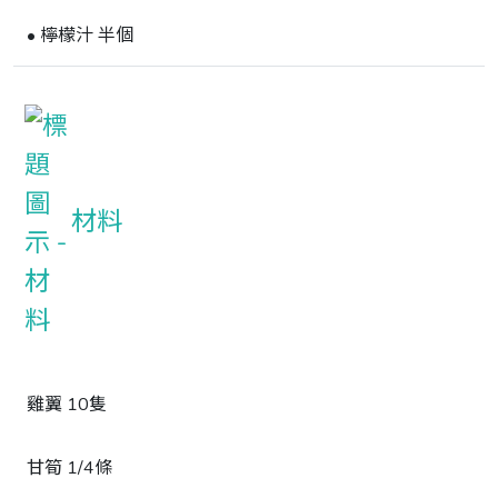
• 檸檬汁 半個
材料
雞翼 10隻
甘筍 1/4條