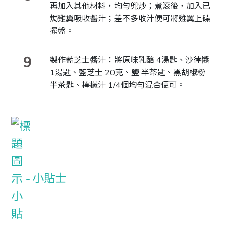
再加入其他材料，均勻兜炒；煮滾後，加入已
焗雞翼吸收醬汁；差不多收汁便可將雞翼上碟
擺盤。
9
製作藍芝士醬汁：將原味乳酪 4湯匙、沙律醬
1湯匙、藍芝士 20克、鹽 半茶匙、黑胡椒粉
半茶匙、檸檬汁 1/4個均勻混合便可。
小貼士