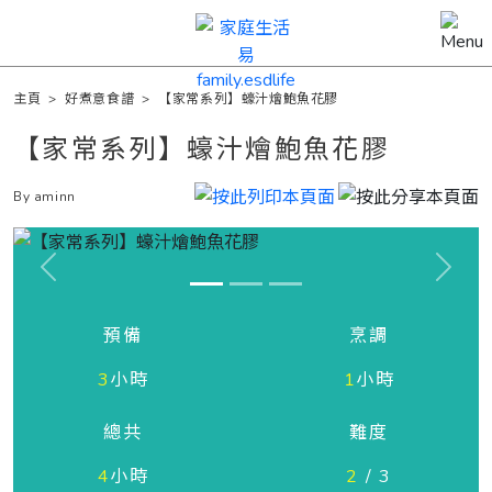
主頁
>
好煮意食譜
>
【家常系列】蠔汁燴鮑魚花膠
【家常系列】蠔汁燴鮑魚花膠
By aminn
Previous
Next
預備
烹調
3
小時
1
小時
總共
難度
4
小時
2
/ 3