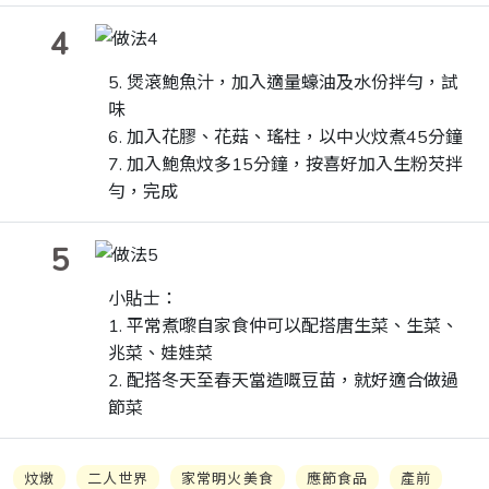
4
5. 煲滾鮑魚汁，加入適量蠔油及水份拌勻，試
味
6. 加入花膠、花菇、瑤柱，以中火炆煮45分鐘
7. 加入鮑魚炆多15分鐘，按喜好加入生粉芡拌
勻，完成
5
小貼士：
1. 平常煮嚟自家食仲可以配搭唐生菜、生菜、
兆菜、娃娃菜
2. 配搭冬天至春天當造嘅豆苗，就好適合做過
節菜
炆燉
二人世界
家常明火美食
應節食品
產前