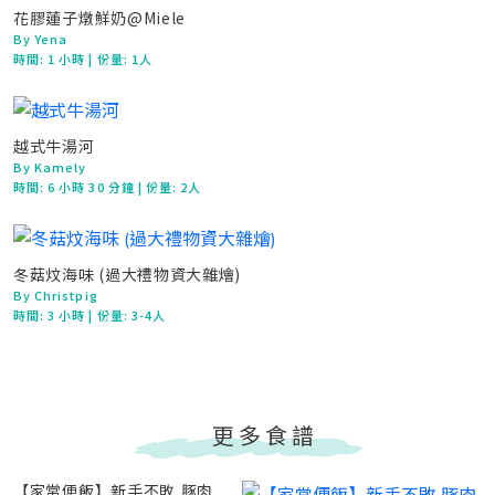
花膠蓮子燉鮮奶@Miele
By Yena
時間:
1 小時
| 份量: 1人
越式牛湯河
By Kamely
時間:
6 小時 30 分鐘
| 份量: 2人
冬菇炆海味 (過大禮物資大雜燴)
By Christpig
時間:
3 小時
| 份量: 3-4人
更多食譜
【家常便飯】新手不敗 豚肉