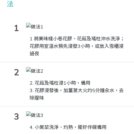
1
1 將美味棧小卷花膠、花菇及瑤柱沖水洗淨；
花膠用室溫水預先浸發3小時，或放入雪櫃浸
過夜
2
2. 花菇及瑤柱浸1小時，備用
3. 花膠浸發後，加薑蔥大火灼5分鐘汆水，去
除腥味
3
4. 小棠菜洗淨、灼熟，擺好伴碟備用