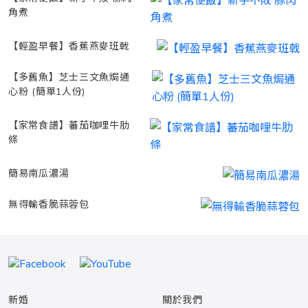
角煮
【輕盈早餐】香蕉燕麥班戟
【多舊魚】芝士三文魚焗通
心粉 (簡單1人份)
【家常食譜】蕃茄咖哩牛肋
條
簡易南瓜濃湯
無得輸香脆蒜蓉包
新婚
關於我們