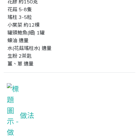
花膠 約150克
花菇 5-8隻
瑤柱 3-5粒
小棠菜 約12棵
罐頭鮑魚(細) 1罐
蠔油 適量
水(花菇瑤柱水) 適量
生粉 2茶匙
薑、蔥 適量
做法