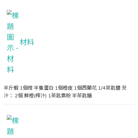
材料
半斤蝦 1個柑 半隻蛋白 1個橙皮 1個西蘭花 1/4茶匙鹽 芡
汁： 2個 鮮橙(榨汁) 1茶匙粟粉 半茶匙糖