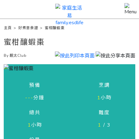
主頁
>
好煮意食譜
>
蜜柑釀蝦棗
蜜柑釀蝦棗
By 靚太Club
預備
烹調
---
分鐘
1
小時
總共
難度
1
小時
1
/ 3