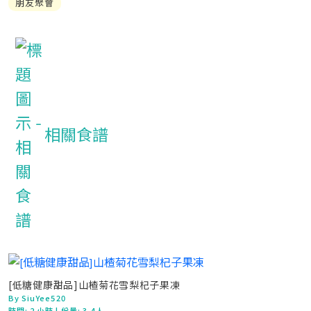
朋友聚會
相關食譜
[低糖健康甜品]山楂菊花雪梨杞子果凍
By SiuYee520
時間:
2 小時
| 份量: 3-4人