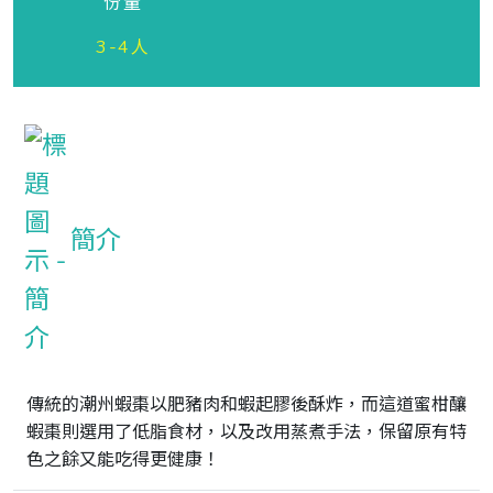
份量
3-4人
簡介
傳統的潮州蝦棗以肥豬肉和蝦起膠後酥炸，而這道蜜柑釀
蝦棗則選用了低脂食材，以及改用蒸煮手法，保留原有特
色之餘又能吃得更健康！