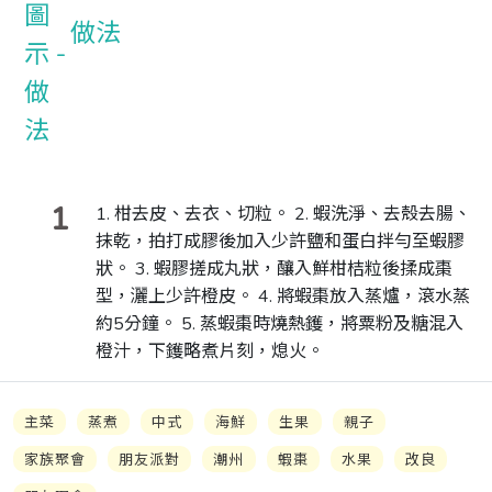
做法
1
1. 柑去皮、去衣、切粒。 2. 蝦洗淨、去殼去腸、
抹乾，拍打成膠後加入少許鹽和蛋白拌勻至蝦膠
狀。 3. 蝦膠搓成丸狀，釀入鮮柑桔粒後揉成棗
型，灑上少許橙皮。 4. 將蝦棗放入蒸爐，滾水蒸
約5分鐘。 5. 蒸蝦棗時燒熱鑊，將粟粉及糖混入
橙汁，下鑊略煮片刻，熄火。
主菜
蒸煮
中式
海鮮
生果
親子
家族聚會
朋友派對
潮州
蝦棗
水果
改良