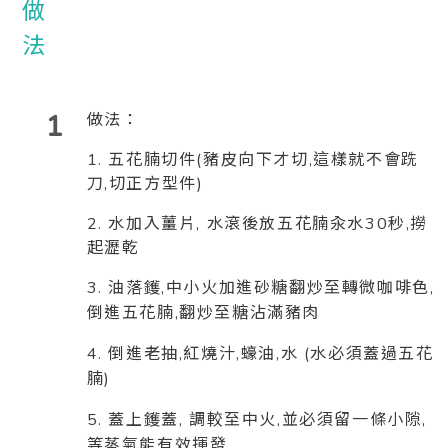
1
做法：
1. 五花腩切件(豬皮向下才切,這樣就不會跣
刀,切正方型件)
2. 水加入薑片, 水滾後放五花腩汆水30秒,撈
起瀝乾
3. 油落鑊,中小火加進砂糖翻炒至轉微咖啡色,
倒進五花腩,翻炒至糖沾滿豬肉
4. 倒進老抽,紅燒汁,蠔油,水 (水必須蓋過五花
腩)
5. 蓋上鑊蓋, 調較至中火,並必須留一條小隙,
等蒸氣能有效揮發