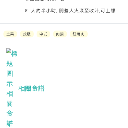
6. 大約半小時, 開蓋大火滾至收汁,可上碟
主菜
炆燉
中式
肉類
紅燒肉
相關食譜