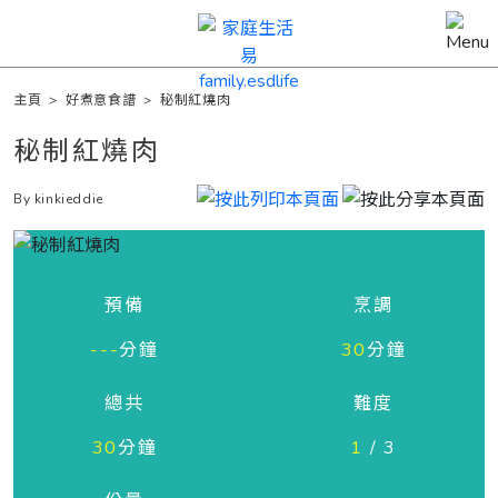
主頁
>
好煮意食譜
>
秘制紅燒肉
秘制紅燒肉
By kinkieddie
預備
烹調
---
分鐘
30
分鐘
總共
難度
30
分鐘
1
/ 3