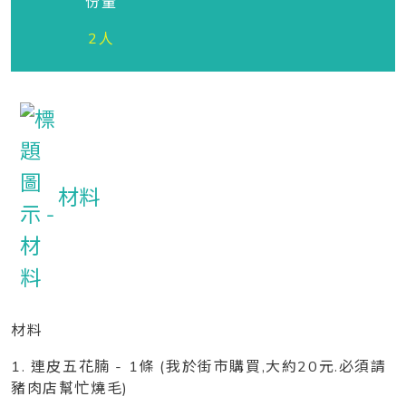
份量
2人
材料
材料
1. 連皮五花腩 - 1條 (我於街市購買,大約20元.必須請
豬肉店幫忙燒毛)