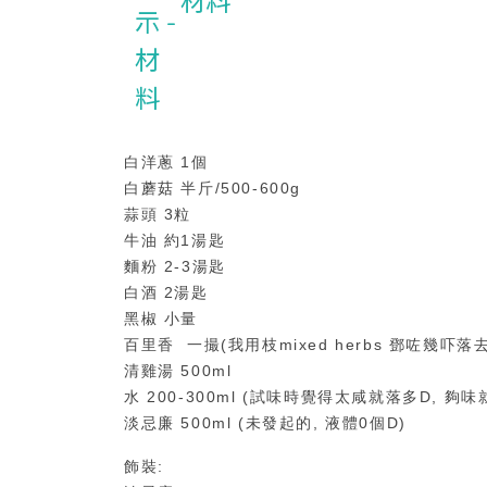
材料
白洋蔥 1個
白蘑菇 半斤/500-600g
蒜頭 3粒
牛油 約1湯匙
麵粉 2-3湯匙
白酒 2湯匙
黑椒 小量
百里香 一撮(我用枝mixed herbs 鄧咗幾吓落去
清雞湯 500ml
水 200-300ml (試味時覺得太咸就落多D, 夠味
淡忌廉 500ml (未發起的, 液體0個D)
飾裝: