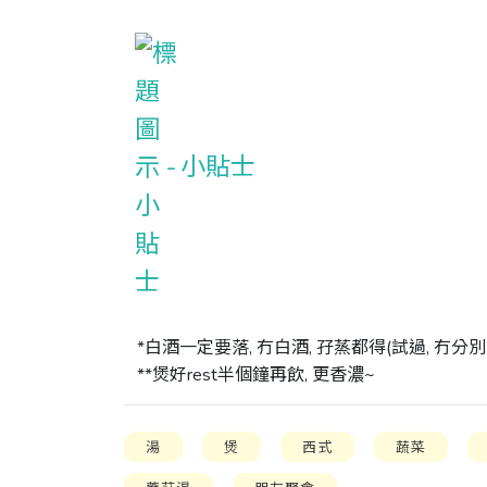
小貼士
*白酒一定要落, 冇白酒, 孖蒸都得(試過, 冇
**煲好rest半個鐘再飲, 更香濃~
湯
煲
西式
蔬菜