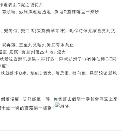
濕布抹走表面D泥之後切片
, 蒜頭粒, 炒到洋蔥透透地, 倒埋D蘑菇落去一齊炒
香草, 兜勻佢, 贊白酒(去蘑菇草青味), 呢個時候應該會見到煲
, 就再落, 直至到見唔到煲底有水為止
蘑菇度
煮滾, 會見到佢杰杰地, 熄火
0秒就變咗香滑忌廉湯~ 再打多一陣就超滑了~(冇神仙棒GE同
度)
 太咸就落多D水, 熄細D個火, 落忌廉,
搞勻佢, 見開始滾就熄
)倒落湯度, 唔好郁佢一陣, 你倒落去個型十零秒會浮返上來
你幾十蚊一碗的蘑菇湯一樣喇~