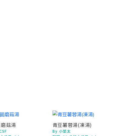
菌磨菇湯
青豆薯蓉湯(凍湯)
CSF
By 小菜太