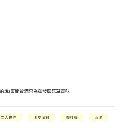
分別的說)事關贊酒只為揮發蘑菇草青味

二人世界
朋友派對
攪拌機
西湯