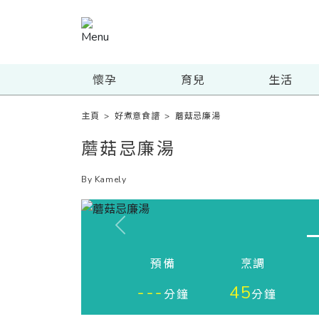
懷孕
育兒
生活
主頁
>
好煮意食譜
>
蘑菇忌廉湯
蘑菇忌廉湯
By Kamely
Previous
預備
烹調
---
45
分鐘
分鐘