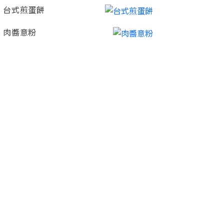
台式煎蛋餅
肉醬意粉