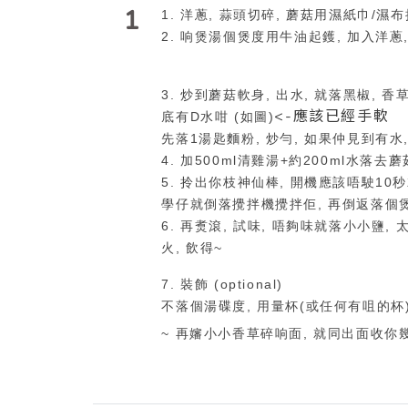
1
1. 洋蔥, 蒜頭切碎, 蘑菇用濕紙巾/
2. 响煲湯個煲度用牛油起鑊, 加入洋蔥
3. 炒到蘑菇軟身, 出水, 就落黑椒, 
<-應該已經手軟
底有D水咁 (如圖)
先落1湯匙麵粉, 炒勻, 如果仲見到有水
4. 加500ml清雞湯+約200ml水落去
5. 拎出你枝神仙棒, 開機應該唔駛1
學仔就倒落攪拌機攪拌佢, 再倒返落個煲
6. 再煑滾, 試味, 唔夠味就落小小鹽,
火, 飲得~
7. 裝飾 (optional)
不落個湯碟度, 用量杯(或任何有咀的杯
~ 再嬸小小香草碎响面, 就同出面收