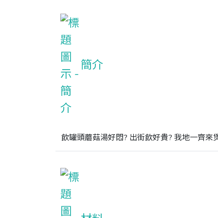
簡介
飲罐頭蘑菇湯好悶? 出街飲好貴? 我地一齊來