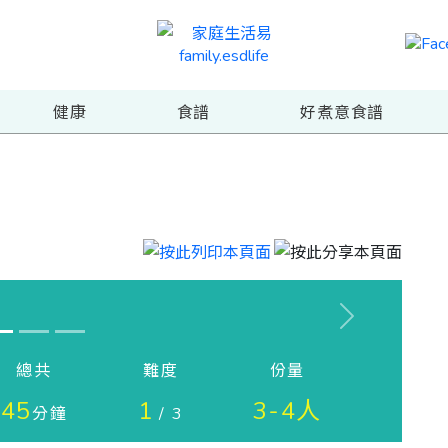
健康
食譜
好煮意食譜
Next
總共
難度
份量
45
1
3-4人
分鐘
/ 3