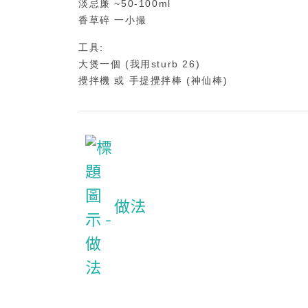
淡忌廉 ~50-100ml
香草碎 一小撮
工具:
大煲一個 (我用sturb 26)
攪拌機 或 手提攪拌棒 (神仙棒)
做法