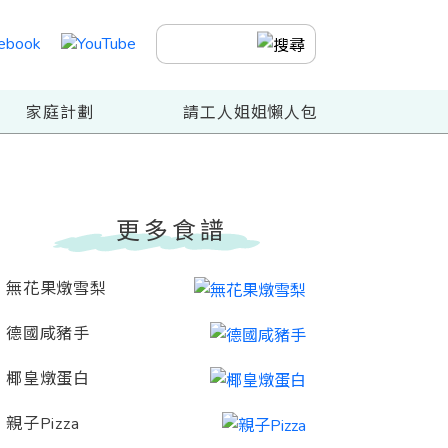
家庭計劃
請工人姐姐懶人包
更多食譜
無花果燉雪梨
德國咸豬手
椰皇燉蛋白
親子Pizza